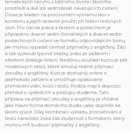
tematických okruhů z běžného života i školního
prostředí a dvě stě sedmdesát navazujících cvičení.
Důraz je kladen na porozumění významu slov v
kontextu a jejich správné použití při řešení testových
úloh. Pro nácvik práce s textem a poslechem je
připraveno dvacet sedm čtenářských a dvacet sedm
poslechových cvičení ve formátu odpovídajícím tomu,
jak mohou vypadat cermat přijímačky z angličtiny. Žáci
si tak vyzkouší typové otázky, práci se zadáním i
efektivní strategii řešení. Nedílnou součástí kurzu je pět
modelových testů, které simulují reálné přijímací
zkoušky z angličtiny. Kurz je dostupný online z
jakéhokoliv zařízení a umožňuje opakované
přehrávání videí, kvízů i testů. Rodiče mají k dispozici
přehled o výsledcích a postupu studenta. Tato
příprava na přijímací zkoušky z angličtiny je vhodná
jako hlavní forma domácího studia i jako doplněk ke
školní výuce. Díky kombinaci výkladu, procvičování a
testů nanečisto získá žák zkušenost s formátem, který
mohou mít budoucí přijímačky z angličtiny.