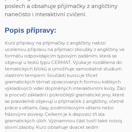
poslech a obsahuje přijímačky z angličtiny
nanečisto i interaktivní cvičení.
Popis přípravy:
Kurz přípravy na přijímačky z angličtiny nabízí
ucelenou přípravu na přijímací zkoušky z angličtiny ve
formátu odpovídajícím typovým zadáním, která se
objevují u testů typu CERMAT. Výuka je rozdělena do
tematických bloků a umožňuje samostatné studium
vlastním tempem. Součástí kurzu je třicet
gramatických témat zpracovaných formou krátkých
výkladových videí doplněných interaktivními kvízy. Žáci
si procvičí základní i pokročilejší gramatické jevy, které
se pravidelně objevují u přijímaček z angličtiny, včetně
práce s větami, časy, podmínkovými větami nebo
frázovými slovesy. Celkem je k dispozici tři sta
gramatických úloh. Významnou část tvoří také rozvoj
slovní zásoby. Kurz obsahuje dvacet sedm