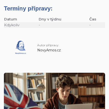
Termíny přípravy:
Datum
Dny v týdnu
Čas
Kdykoliv
-
-
Autor přípravy:
NovyAmos.cz