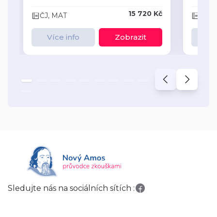
15 720 Kč
ČJ, MAT
ČJ, 
Více info
Zobrazit
Ví
Sledujte nás na sociálních sítích :