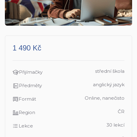
1 490 Kč
střední škola
Přijímačky
anglický jazyk
Předměty
Online, nanečisto
Formát
ČR
Region
30 lekcí
Lekce