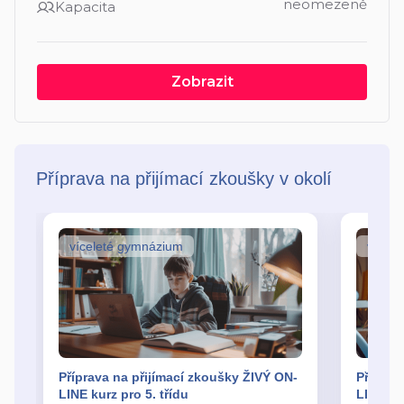
neomezeně
Kapacita
Zobrazit
Příprava na přijímací zkoušky v okolí
víceleté gymnázium
vícel
Příprava na přijímací zkoušky ŽIVÝ ON-
Příprav
LINE kurz pro 5. třídu
LINE kur