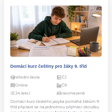
Domácí kurz češtiny pro žáky 9. tříd
střední škola
ČJ
Online
ČR
24 lekcí
neomezeně
Domácí kurz českého jazyka pomáhá žákům 9.
tříd připravit se na jednotnou přijímací zkoušku