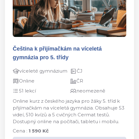
Čeština k přijímačkám na víceletá
gymnázia pro 5. třídy
víceleté gymnázium
ČJ
Online
ČR
51 lekcí
neomezeně
Online kurz z českého jazyka pro žáky 5. tříd k
přijímačkám na víceletá gymnázia. Obsahuje 53
videí, 510 kvízů a 5 cvičných Cermat testů.
Dostupný online na počítači, tabletu i mobilu.
Cena :
1 590 Kč