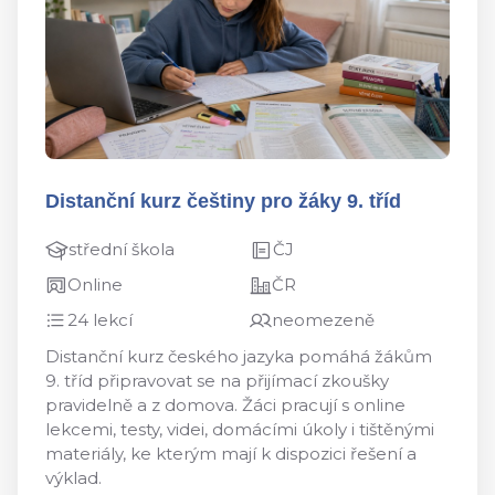
Distanční kurz češtiny pro žáky 9. tříd
střední škola
ČJ
Online
ČR
24 lekcí
neomezeně
Distanční kurz českého jazyka pomáhá žákům
9. tříd připravovat se na přijímací zkoušky
pravidelně a z domova. Žáci pracují s online
lekcemi, testy, videi, domácími úkoly i tištěnými
materiály, ke kterým mají k dispozici řešení a
výklad.