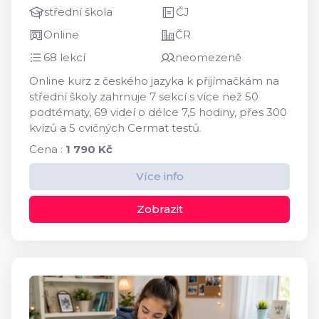
střední škola
ČJ
Online
ČR
68 lekcí
neomezeně
Online kurz z českého jazyka k přijímačkám na
střední školy zahrnuje 7 sekcí s více než 50
podtématy, 69 videí o délce 7,5 hodiny, přes 300
kvízů a 5 cvičných Cermat testů.
Cena :
1 790 Kč
Více info
Zobrazit