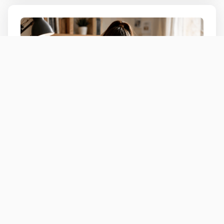
Individuální kurz češtiny
střední škola
ČJ
Online, Doučování
ČR
1 osoba
Individuální online kurz českého jazyka
přizpůsobený znalostem, tempu a potřebám