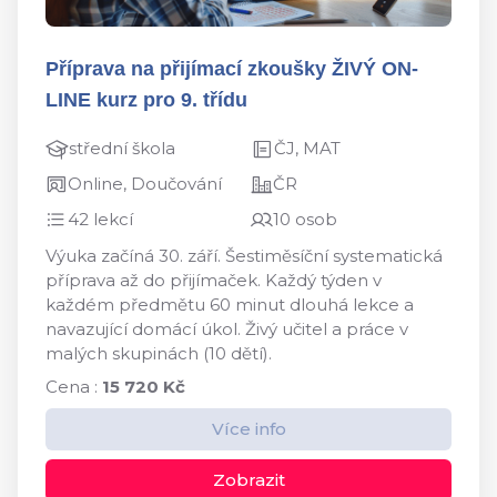
Příprava na přijímací zkoušky ŽIVÝ ON-
LINE kurz pro 9. třídu
střední škola
ČJ, MAT
Online, Doučování
ČR
42 lekcí
10 osob
Výuka začíná 30. září. Šestiměsíční systematická
příprava až do přijímaček. Každý týden v
každém předmětu 60 minut dlouhá lekce a
navazující domácí úkol. Živý učitel a práce v
malých skupinách (10 dětí).
Cena :
15 720 Kč
Více info
Zobrazit