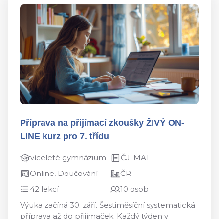
Příprava na přijímací zkoušky ŽIVÝ ON-
LINE kurz pro 7. třídu
víceleté gymnázium
ČJ, MAT
Online, Doučování
ČR
42 lekcí
10 osob
Výuka začíná 30. září. Šestiměsíční systematická
příprava až do přijímaček. Každý týden v