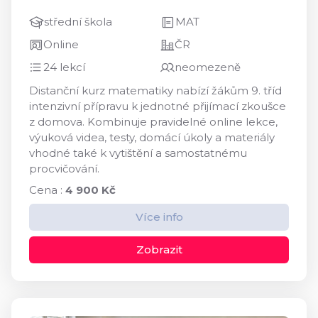
střední škola
MAT
Online
ČR
24 lekcí
neomezeně
Distanční kurz matematiky nabízí žákům 9. tříd
intenzivní přípravu k jednotné přijímací zkoušce
z domova. Kombinuje pravidelné online lekce,
výuková videa, testy, domácí úkoly a materiály
vhodné také k vytištění a samostatnému
procvičování.
Cena :
4 900 Kč
Více info
Zobrazit