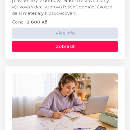
pravidelně a z domova. Nabízí testové úlohy,
výuková videa, vzorová řešení, domácí úkoly a
další materiály k procvičování.
Cena :
2 600 Kč
Více info
Zobrazit