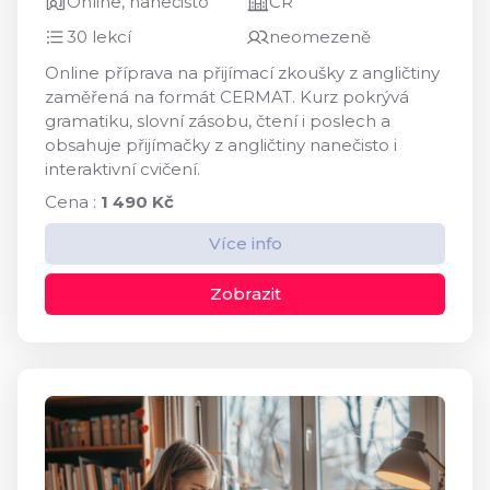
Online, nanečisto
ČR
30 lekcí
neomezeně
Online příprava na přijímací zkoušky z angličtiny
zaměřená na formát CERMAT. Kurz pokrývá
gramatiku, slovní zásobu, čtení i poslech a
obsahuje přijímačky z angličtiny nanečisto i
interaktivní cvičení.
Cena :
1 490 Kč
Více info
Zobrazit