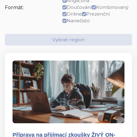
Angličtina
Doučování
Kombinovaný
Formát:
Online
Prezenční
Nanečisto
Vybrat region
Příprava na přijímací zkoušky ŽIVÝ ON-