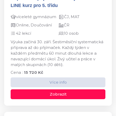
LINE kurz pro 5. třídu
víceleté gymnázium
ČJ, MAT
Online, Doučování
ČR
42 lekcí
10 osob
Výuka začíná 30. září. Šestiměsíční systematická
příprava až do přijímaček. Každý týden v
každém předmětu 60 minut dlouhá lekce a
navazující domácí úkol. Živý učitel a práce v
malých skupinách (10 dětí).
Cena :
15 720 Kč
Více info
Zobrazit