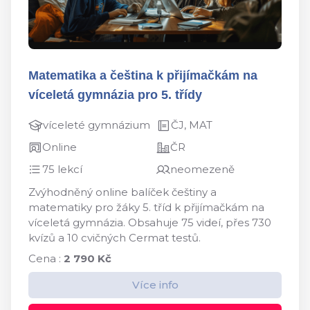
Matematika a čeština k přijímačkám na
víceletá gymnázia pro 5. třídy
víceleté gymnázium
ČJ, MAT
Online
ČR
75 lekcí
neomezeně
Zvýhodněný online balíček češtiny a
matematiky pro žáky 5. tříd k přijímačkám na
víceletá gymnázia. Obsahuje 75 videí, přes 730
kvízů a 10 cvičných Cermat testů.
Cena :
2 790 Kč
Více info