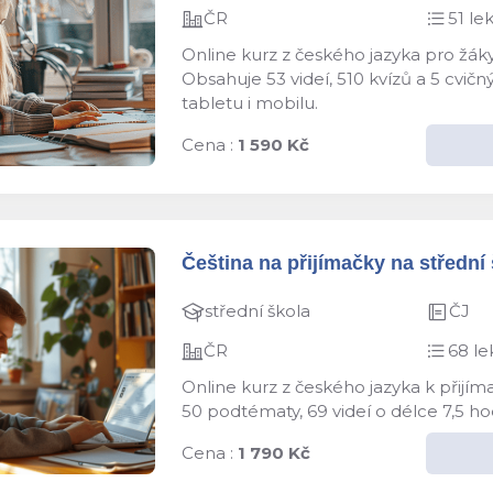
ČR
51 lek
Online kurz z českého jazyka pro žáky
Obsahuje 53 videí, 510 kvízů a 5 cvič
tabletu i mobilu.
Cena :
1 590 Kč
Čeština na přijímačky na střední š
střední škola
ČJ
ČR
68 le
Online kurz z českého jazyka k přijím
50 podtématy, 69 videí o délce 7,5 ho
Cena :
1 790 Kč