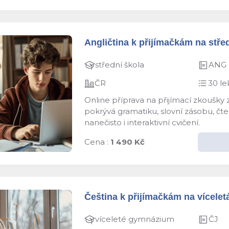
Angličtina k přijímačkám na střed
střední škola
ANG
ČR
30 le
Online příprava na přijímací zkoušky
pokrývá gramatiku, slovní zásobu, čten
nanečisto i interaktivní cvičení.
Cena :
1 490 Kč
Čeština k přijímačkám na víceletá
víceleté gymnázium
ČJ