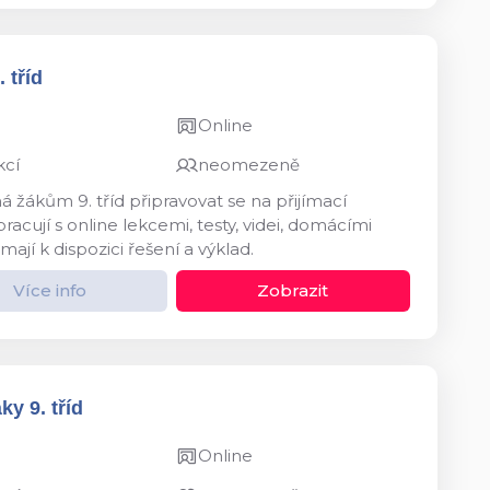
 tříd
Online
kcí
neomezeně
 žákům 9. tříd připravovat se na přijímací
acují s online lekcemi, testy, videi, domácími
mají k dispozici řešení a výklad.
Více info
Zobrazit
y 9. tříd
Online