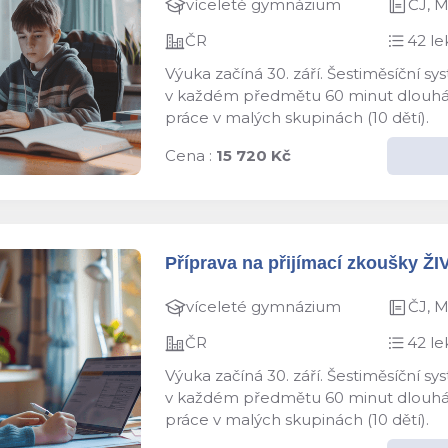
víceleté gymnázium
ČJ, 
ČR
42 le
Výuka začíná 30. září. Šestiměsíční s
v každém předmětu 60 minut dlouhá le
práce v malých skupinách (10 dětí).
Cena :
15 720 Kč
Příprava na přijímací zkoušky ŽI
víceleté gymnázium
ČJ, 
ČR
42 le
Výuka začíná 30. září. Šestiměsíční s
v každém předmětu 60 minut dlouhá le
práce v malých skupinách (10 dětí).