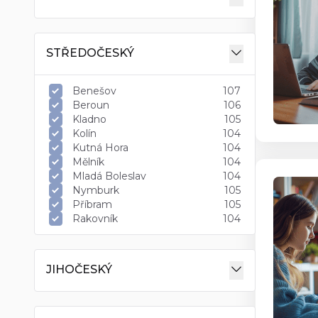
STŘEDOČESKÝ
Benešov
107
Beroun
106
Kladno
105
Kolín
104
Kutná Hora
104
Mělník
104
Mladá Boleslav
104
Nymburk
105
Příbram
105
Rakovník
104
JIHOČESKÝ