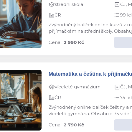
střední škola
ČJ, 
ČR
99 le
Zvýhodněný balíček online kurzů z ma
přijímačkám na střední školy. Obsahuj
Cena :
2 990 Kč
Matematika a čeština k přijímačk
víceleté gymnázium
ČJ, 
ČR
75 le
Zvýhodněný online balíček češtiny a 
víceletá gymnázia. Obsahuje 75 videí,
Cena :
2 790 Kč