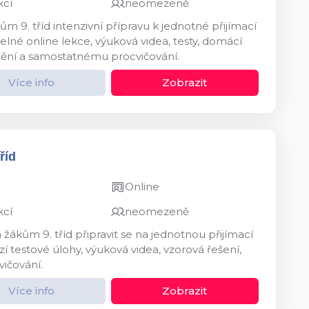
kcí
neomezeně
m 9. tříd intenzivní přípravu k jednotné přijímací
né online lekce, výuková videa, testy, domácí
štění a samostatnému procvičování.
Více info
Zobrazit
říd
Online
kcí
neomezeně
kům 9. tříd připravit se na jednotnou přijímací
 testové úlohy, výuková videa, vzorová řešení,
vičování.
Více info
Zobrazit