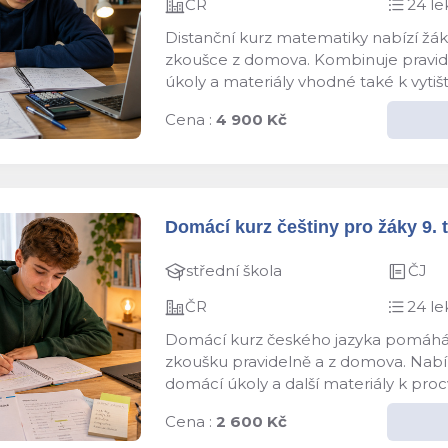
ČR
24 le
Distanční kurz matematiky nabízí žáků
zkoušce z domova. Kombinuje pravidel
úkoly a materiály vhodné také k vyti
Cena :
4 900 Kč
Domácí kurz češtiny pro žáky 9. t
střední škola
ČJ
ČR
24 le
Domácí kurz českého jazyka pomáhá žá
zkoušku pravidelně a z domova. Nabízí
domácí úkoly a další materiály k proc
Cena :
2 600 Kč