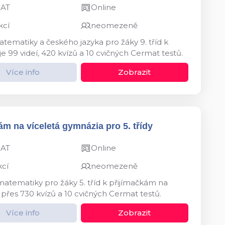
MAT
Online
kcí
neomezeně
tematiky a českého jazyka pro žáky 9. tříd k
e 99 videí, 420 kvízů a 10 cvičných Cermat testů.
Více info
Zobrazit
ám na víceletá gymnázia pro 5. třídy
MAT
Online
kcí
neomezeně
matematiky pro žáky 5. tříd k přijímačkám na
 přes 730 kvízů a 10 cvičných Cermat testů.
Více info
Zobrazit