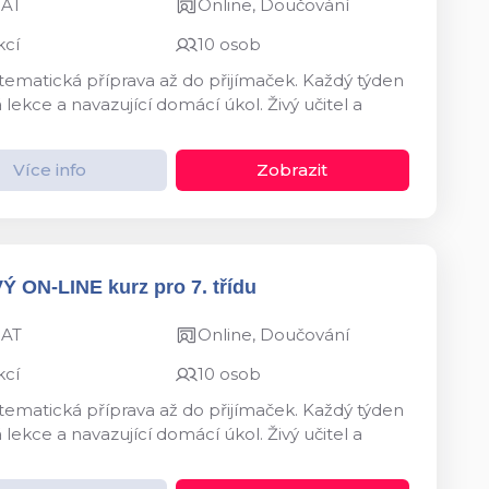
MAT
Online, Doučování
kcí
10 osob
ystematická příprava až do přijímaček. Každý týden
kce a navazující domácí úkol. Živý učitel a
Více info
Zobrazit
VÝ ON-LINE kurz pro 7. třídu
MAT
Online, Doučování
kcí
10 osob
ystematická příprava až do přijímaček. Každý týden
kce a navazující domácí úkol. Živý učitel a