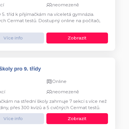
cí
neomezeně
 5. tříd k přijímačkám na víceletá gymnázia.
ných Cermat testů. Dostupný online na počítači,
Více info
Zobrazit
koly pro 9. třídy
Online
kcí
neomezeně
ačkám na střední školy zahrnuje 7 sekcí s více než
diny, přes 300 kvízů a 5 cvičných Cermat testů.
Více info
Zobrazit