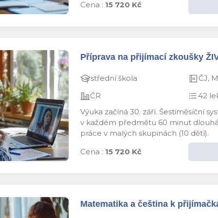
Cena :
15 720 Kč
Příprava na přijímací zkoušky ŽI
střední škola
ČJ, 
ČR
42 le
Výuka začíná 30. září. Šestiměsíční s
v každém předmětu 60 minut dlouhá le
práce v malých skupinách (10 dětí).
Cena :
15 720 Kč
Matematika a čeština k přijímačká