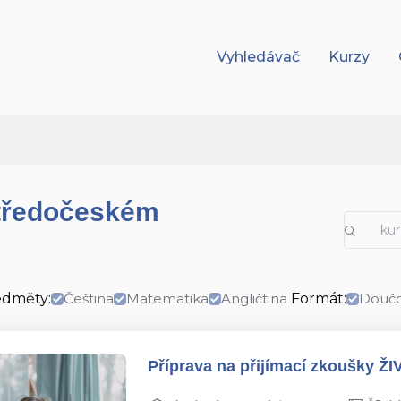
Vyhledávač
Kurzy
Středočeském
edměty:
Čeština
Matematika
Angličtina
Formát:
Doučo
Příprava na přijímací zkoušky ŽI