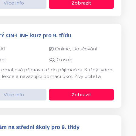
Více info
Zobrazit
VÝ ON-LINE kurz pro 9. třídu
MAT
Online, Doučování
kcí
10 osob
ystematická příprava až do přijímaček. Každý týden
kce a navazující domácí úkol. Živý učitel a
Více info
Zobrazit
m na střední školy pro 9. třídy