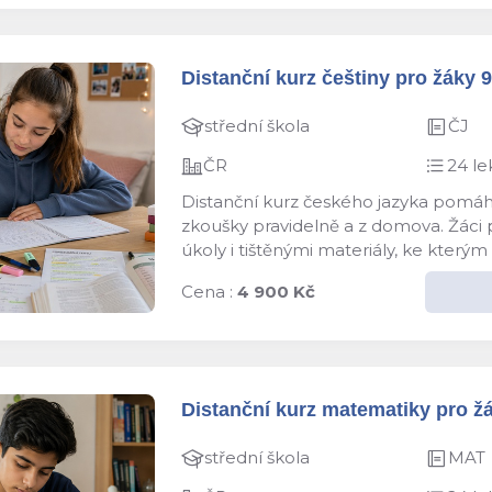
Distanční kurz češtiny pro žáky 9.
střední škola
ČJ
ČR
24 le
Distanční kurz českého jazyka pomáhá
zkoušky pravidelně a z domova. Žáci pr
úkoly i tištěnými materiály, ke kterým 
Cena :
4 900 Kč
Distanční kurz matematiky pro žák
střední škola
MAT