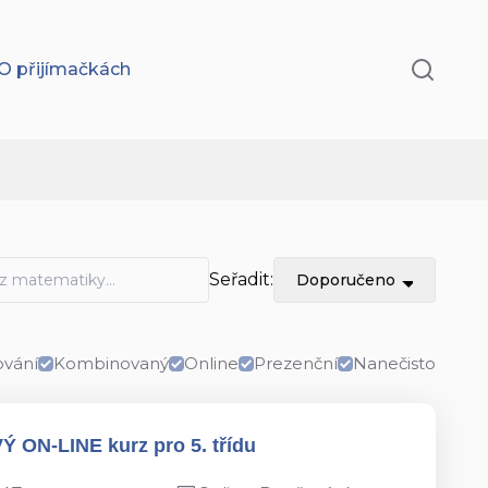
O přijímačkách
Seřadit:
Doporučeno
vání
Kombinovaný
Online
Prezenční
Nanečisto
VÝ ON-LINE kurz pro 5. třídu