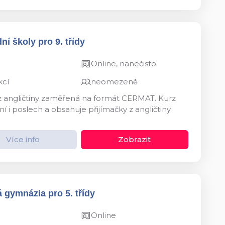
ní školy pro 9. třídy
Online, nanečisto
kcí
neomezeně
 z angličtiny zaměřená na formát CERMAT. Kurz
í i poslech a obsahuje přijímačky z angličtiny
Více info
Zobrazit
 gymnázia pro 5. třídy
Online