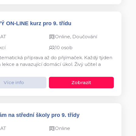
VÝ ON-LINE kurz pro 9. třídu
MAT
Online, Doučování
kcí
10 osob
ystematická příprava až do přijímaček. Každý týden
kce a navazující domácí úkol. Živý učitel a
Více info
Zobrazit
m na střední školy pro 9. třídy
MAT
Online