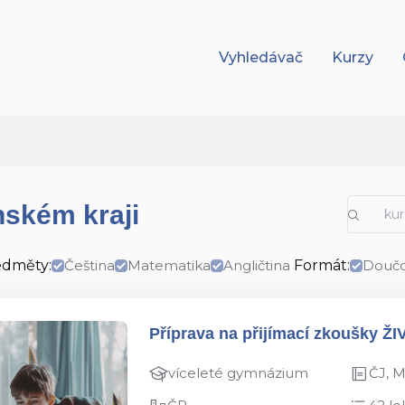
Vyhledávač
Kurzy
nském kraji
edměty:
Čeština
Matematika
Angličtina
Formát:
Doučo
Příprava na přijímací zkoušky ŽI
víceleté gymnázium
ČJ, 