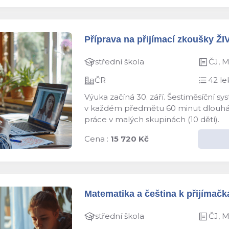
Příprava na přijímací zkoušky ŽI
střední škola
ČJ, 
ČR
42 le
Výuka začíná 30. září. Šestiměsíční s
v každém předmětu 60 minut dlouhá le
práce v malých skupinách (10 dětí).
Cena :
15 720 Kč
Matematika a čeština k přijímačká
střední škola
ČJ, 