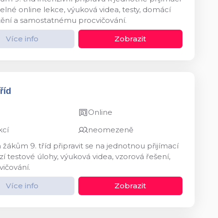
né online lekce, výuková videa, testy, domácí
štění a samostatnému procvičování.
Více info
Zobrazit
říd
Online
kcí
neomezeně
kům 9. tříd připravit se na jednotnou přijímací
 testové úlohy, výuková videa, vzorová řešení,
vičování.
Více info
Zobrazit