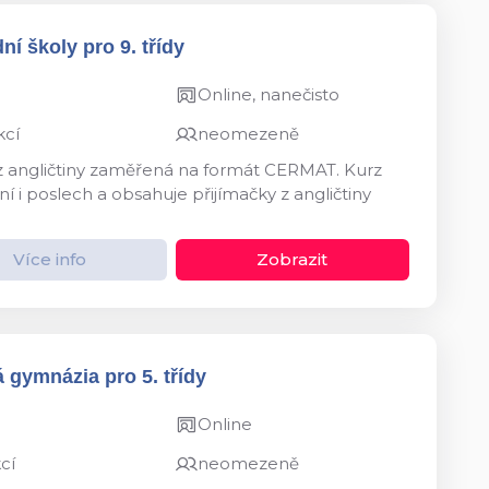
ní školy pro 9. třídy
Online, nanečisto
kcí
neomezeně
 z angličtiny zaměřená na formát CERMAT. Kurz
í i poslech a obsahuje přijímačky z angličtiny
Více info
Zobrazit
 gymnázia pro 5. třídy
Online
cí
neomezeně