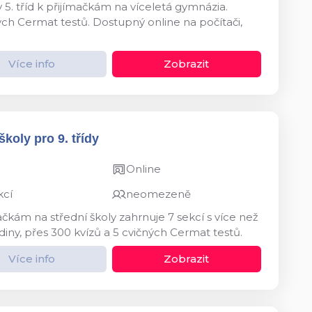
 5. tříd k přijímačkám na víceletá gymnázia.
ných Cermat testů. Dostupný online na počítači,
Více info
Zobrazit
koly pro 9. třídy
Online
kcí
neomezeně
ačkám na střední školy zahrnuje 7 sekcí s více než
diny, přes 300 kvízů a 5 cvičných Cermat testů.
Více info
Zobrazit