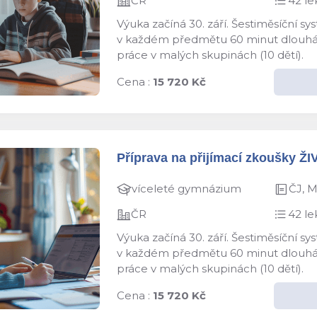
ČR
42 le
Výuka začíná 30. září. Šestiměsíční s
v každém předmětu 60 minut dlouhá le
práce v malých skupinách (10 dětí).
Cena :
15 720 Kč
Příprava na přijímací zkoušky ŽI
víceleté gymnázium
ČJ, 
ČR
42 le
Výuka začíná 30. září. Šestiměsíční s
v každém předmětu 60 minut dlouhá le
práce v malých skupinách (10 dětí).
Cena :
15 720 Kč