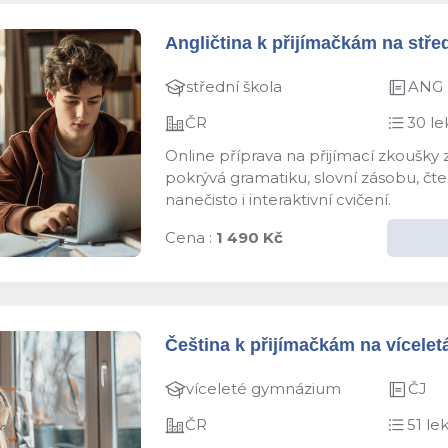
Angličtina k přijímačkám na střed
střední škola
ANG
ČR
30 le
Online příprava na přijímací zkoušky
pokrývá gramatiku, slovní zásobu, čten
nanečisto i interaktivní cvičení.
Cena :
1 490 Kč
Čeština k přijímačkám na víceletá
víceleté gymnázium
ČJ
ČR
51 lek