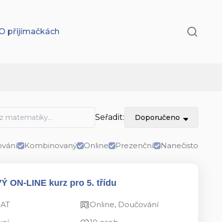
O přijímačkách
Seřadit:
Doporučeno
vání
Kombinovaný
Online
Prezenční
Nanečisto
VÝ ON-LINE kurz pro 5. třídu
MAT
Online, Doučování