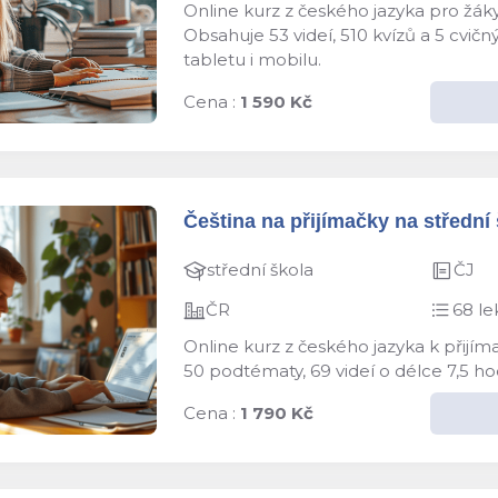
Online kurz z českého jazyka pro žáky
Obsahuje 53 videí, 510 kvízů a 5 cvič
tabletu i mobilu.
Cena :
1 590 Kč
Čeština na přijímačky na střední š
střední škola
ČJ
ČR
68 le
Online kurz z českého jazyka k přijím
50 podtématy, 69 videí o délce 7,5 ho
Cena :
1 790 Kč