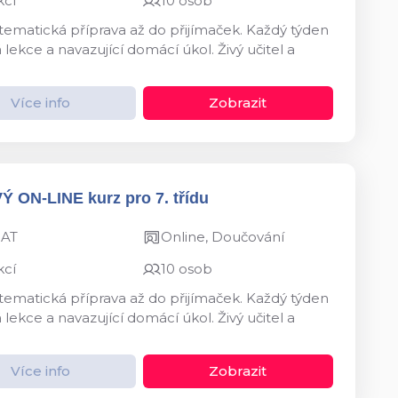
kcí
10 osob
ystematická příprava až do přijímaček. Každý týden
kce a navazující domácí úkol. Živý učitel a
Více info
Zobrazit
VÝ ON-LINE kurz pro 7. třídu
MAT
Online, Doučování
kcí
10 osob
ystematická příprava až do přijímaček. Každý týden
kce a navazující domácí úkol. Živý učitel a
Více info
Zobrazit