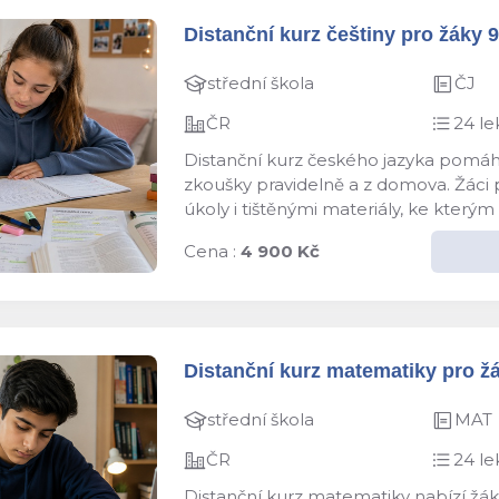
Distanční kurz češtiny pro žáky 9.
střední škola
ČJ
ČR
24 le
Distanční kurz českého jazyka pomáhá
zkoušky pravidelně a z domova. Žáci pr
úkoly i tištěnými materiály, ke kterým 
Cena :
4 900 Kč
Distanční kurz matematiky pro žák
střední škola
MAT
ČR
24 le
Distanční kurz matematiky nabízí žáků