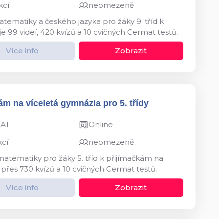
kcí
neomezeně
tematiky a českého jazyka pro žáky 9. tříd k
e 99 videí, 420 kvízů a 10 cvičných Cermat testů.
Více info
Zobrazit
ám na víceletá gymnázia pro 5. třídy
MAT
Online
kcí
neomezeně
matematiky pro žáky 5. tříd k přijímačkám na
 přes 730 kvízů a 10 cvičných Cermat testů.
Více info
Zobrazit