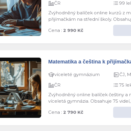
ČR
99 le
Zvýhodněný balíček online kurzů z ma
přijímačkám na střední školy. Obsahuj
Cena :
2 990 Kč
Matematika a čeština k přijímačk
víceleté gymnázium
ČJ, 
ČR
75 le
Zvýhodněný online balíček češtiny a 
víceletá gymnázia. Obsahuje 75 videí,
Cena :
2 790 Kč