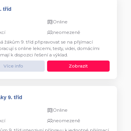
 tříd
Online
kcí
neomezeně
 žákům 9. tříd připravovat se na přijímací
acují s online lekcemi, testy, videi, domácími
mají k dispozici řešení a výklad.
Více info
Zobrazit
y 9. tříd
Online
kcí
neomezeně
m 9. tříd intenzivní přípravu k jednotné přijímací