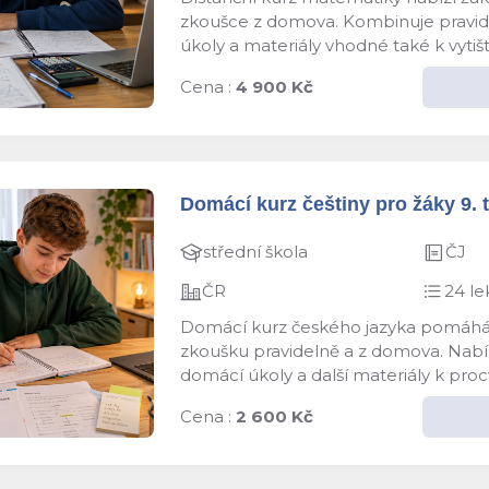
zkoušce z domova. Kombinuje pravidel
úkoly a materiály vhodné také k vyti
Cena :
4 900 Kč
Domácí kurz češtiny pro žáky 9. t
střední škola
ČJ
ČR
24 le
Domácí kurz českého jazyka pomáhá žá
zkoušku pravidelně a z domova. Nabízí
domácí úkoly a další materiály k proc
Cena :
2 600 Kč