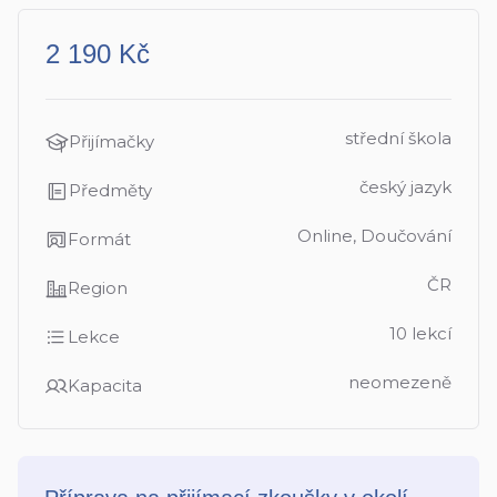
2 190 Kč
střední škola
Přijímačky
český jazyk
Předměty
Online, Doučování
Formát
ČR
Region
10 lekcí
Lekce
neomezeně
Kapacita