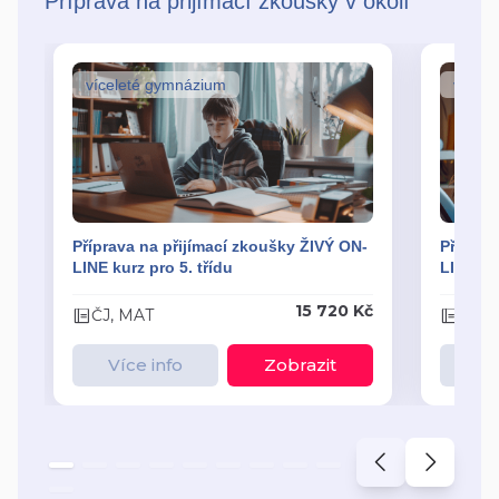
Příprava na přijímací zkoušky v okolí
víceleté gymnázium
vícel
Příprava na přijímací zkoušky ŽIVÝ ON-
Příprav
LINE kurz pro 5. třídu
LINE kur
15 720 Kč
ČJ, MAT
ČJ, 
Více info
Zobrazit
Ví