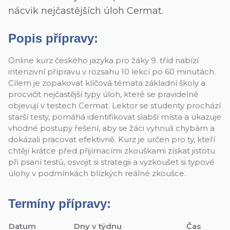
nácvik nejčastějších úloh Cermat.
Popis přípravy:
Online kurz českého jazyka pro žáky 9. tříd nabízí
intenzivní přípravu v rozsahu 10 lekcí po 60 minutách.
Cílem je zopakovat klíčová témata základní školy a
procvičit nejčastější typy úloh, které se pravidelně
objevují v testech Cermat. Lektor se studenty prochází
starší testy, pomáhá identifikovat slabší místa a ukazuje
vhodné postupy řešení, aby se žáci vyhnuli chybám a
dokázali pracovat efektivně. Kurz je určen pro ty, kteří
chtějí krátce před přijímacími zkouškami získat jistotu
při psaní testů, osvojit si strategii a vyzkoušet si typové
úlohy v podmínkách blízkých reálné zkoušce.
Termíny přípravy:
Datum
Dny v týdnu
Čas