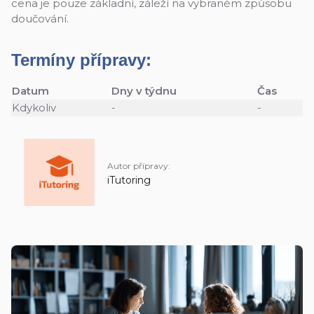
cena je pouze základní, záleží na vybraném způsobu
doučování.
Termíny přípravy:
Datum
Dny v týdnu
Čas
Kdykoliv
-
-
Autor přípravy:
iTutoring