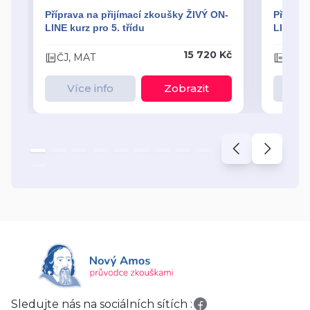
Příprava na přijímací zkoušky ŽIVÝ ON-
Příprav
LINE kurz pro 5. třídu
LINE kur
15 720 Kč
ČJ, MAT
ČJ, 
Více info
Zobrazit
Ví
Sledujte nás na sociálních sítích :