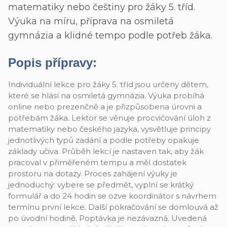
matematiky nebo češtiny pro žáky 5. tříd.
Výuka na míru, příprava na osmiletá
gymnázia a klidné tempo podle potřeb žáka.
Popis přípravy:
Individuální lekce pro žáky 5. tříd jsou určeny dětem,
které se hlásí na osmiletá gymnázia. Výuka probíhá
online nebo prezenčně a je přizpůsobena úrovni a
potřebám žáka. Lektor se věnuje procvičování úloh z
matematiky nebo českého jazyka, vysvětluje principy
jednotlivých typů zadání a podle potřeby opakuje
základy učiva. Průběh lekcí je nastaven tak, aby žák
pracoval v přiměřeném tempu a měl dostatek
prostoru na dotazy. Proces zahájení výuky je
jednoduchý: vybere se předmět, vyplní se krátký
formulář a do 24 hodin se ozve koordinátor s návrhem
termínu první lekce. Další pokračování se domlouvá až
po úvodní hodině. Poptávka je nezávazná. Uvedená