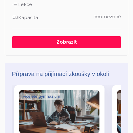
Lekce
neomezeně
Kapacita
Zobrazit
Příprava na přijímací zkoušky v okolí
víceleté gymnázium
vícel