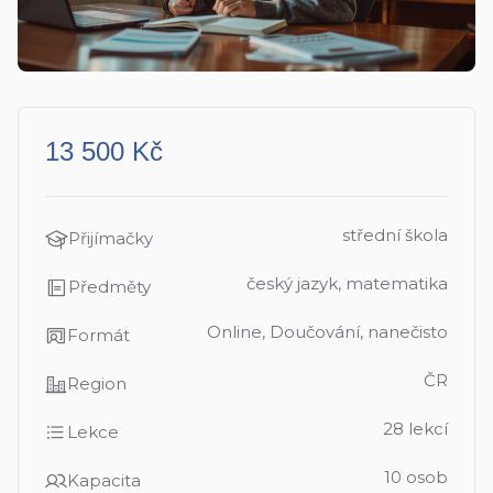
13 500 Kč
střední škola
Přijímačky
český jazyk, matematika
Předměty
Online, Doučování, nanečisto
Formát
ČR
Region
28 lekcí
Lekce
10 osob
Kapacita