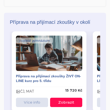
Příprava na přijímací zkoušky v okolí
víceleté gymnázium
vícel
Příprava na přijímací zkoušky ŽIVÝ ON-
Příprav
LINE kurz pro 5. třídu
LINE kur
15 720 Kč
ČJ, MAT
ČJ, 
Více info
Zobrazit
Ví