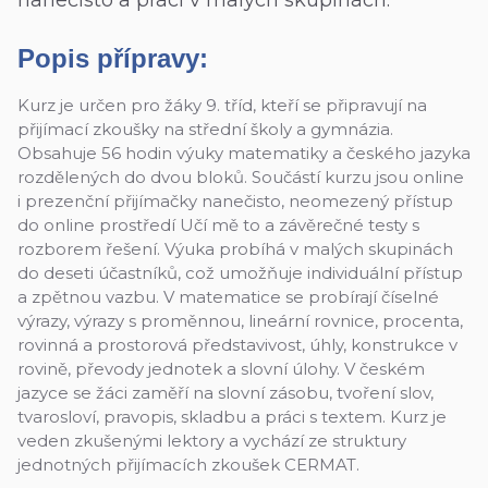
nanečisto a práci v malých skupinách.
Popis přípravy:
Kurz je určen pro žáky 9. tříd, kteří se připravují na
přijímací zkoušky na střední školy a gymnázia.
Obsahuje 56 hodin výuky matematiky a českého jazyka
rozdělených do dvou bloků. Součástí kurzu jsou online
i prezenční přijímačky nanečisto, neomezený přístup
do online prostředí Učí mě to a závěrečné testy s
rozborem řešení. Výuka probíhá v malých skupinách
do deseti účastníků, což umožňuje individuální přístup
a zpětnou vazbu. V matematice se probírají číselné
výrazy, výrazy s proměnnou, lineární rovnice, procenta,
rovinná a prostorová představivost, úhly, konstrukce v
rovině, převody jednotek a slovní úlohy. V českém
jazyce se žáci zaměří na slovní zásobu, tvoření slov,
tvarosloví, pravopis, skladbu a práci s textem. Kurz je
veden zkušenými lektory a vychází ze struktury
jednotných přijímacích zkoušek CERMAT.