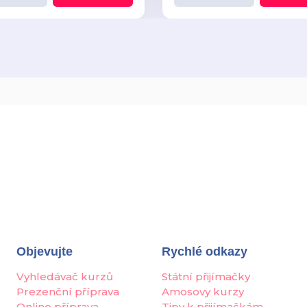
Objevujte
Rychlé odkazy
Vyhledávač kurzů
Státní přijímačky
Prezenční příprava
Amosovy kurzy
Online příprava
Tipy k přijímačkám