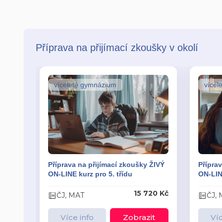
Příprava na přijímací zkoušky v okolí
víceleté gymnázium
vícel
Příprava na přijímací zkoušky ŽIVÝ
Příprav
ON-LINE kurz pro 5. třídu
ON-LINE
15 720 Kč
ČJ, MAT
ČJ,
Více info
Zobrazit
Víc