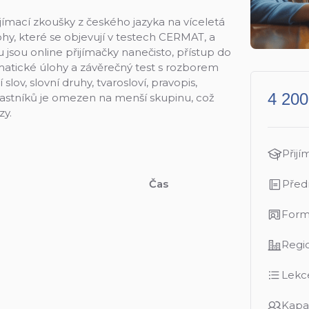
přijímací zkoušky z českého jazyka na víceletá
hy, které se objevují v testech CERMAT, a
zu jsou online přijímačky nanečisto, přístup do
atické úlohy a závěrečný test s rozborem
slov, slovní druhy, tvarosloví, pravopis,
4 200
častníků je omezen na menší skupinu, což
zy.
Přijí
Čas
Před
Form
Regi
Lekc
Kapa