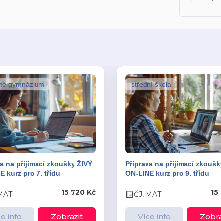
eté gymnázium
střední škola
a na přijímací zkoušky ŽIVÝ
Příprava na přijímací zkoušk
 kurz pro 7. třídu
ON-LINE kurz pro 9. třídu
15 720 Kč
15
 MAT
ČJ, MAT
e info
Zobrazit
Více info
Zobra