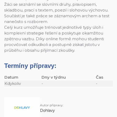
Žáci se seznámí se slovními druhy, pravopisem,
skladbou, prací s textem, poezií i slohovou výchovou.
Součástí je také práce se záznamovým archem a test
nanečisto s rozborem.
Celý kurz umožňuje trénovat jednotlivé typy úloh i
komplexní strategie řešení a poskytuje okamžitou
zpětnou vazbu. Díky online formě mohou studenti
procvičovat odkudkoli a postupně získat jistotu v
průběhu i obsahu přijímací zkoušky.
Termíny přípravy:
Datum
Dny v týdnu
Čas
Kdykoliv
-
-
Autor přípravy:
Dohlavy