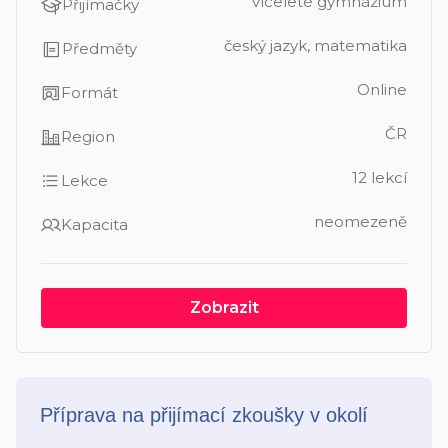
víceleté gymnázium
Přijímačky
český jazyk, matematika
Předměty
Online
Formát
ČR
Region
12 lekcí
Lekce
neomezeně
Kapacita
Zobrazit
Příprava na přijímací zkoušky v okolí