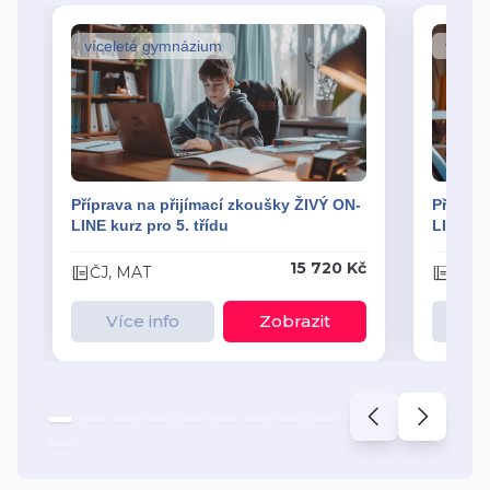
víceleté gymnázium
vícel
Příprava na přijímací zkoušky ŽIVÝ ON-
Příprav
LINE kurz pro 5. třídu
LINE kur
15 720 Kč
ČJ, MAT
ČJ, 
Více info
Zobrazit
Ví