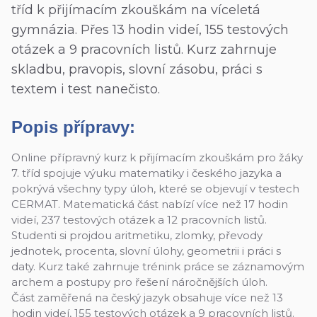
tříd k přijímacím zkouškám na víceletá
gymnázia. Přes 13 hodin videí, 155 testových
otázek a 9 pracovních listů. Kurz zahrnuje
skladbu, pravopis, slovní zásobu, práci s
textem i test nanečisto.
Popis přípravy:
Online přípravný kurz k přijímacím zkouškám pro žáky
7. tříd spojuje výuku matematiky i českého jazyka a
pokrývá všechny typy úloh, které se objevují v testech
CERMAT. Matematická část nabízí více než 17 hodin
videí, 237 testových otázek a 12 pracovních listů.
Studenti si projdou aritmetiku, zlomky, převody
jednotek, procenta, slovní úlohy, geometrii i práci s
daty. Kurz také zahrnuje trénink práce se záznamovým
archem a postupy pro řešení náročnějších úloh.
Část zaměřená na český jazyk obsahuje více než 13
hodin videí, 155 testových otázek a 9 pracovních listů.