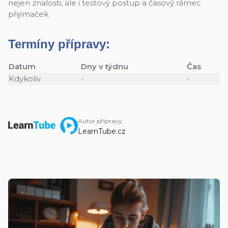
nejen znalosti, ale i testový postup a časový rámec
přijímaček.
Termíny přípravy:
Datum
Dny v týdnu
Čas
Kdykoliv
-
-
Autor přípravy:
LearnTube.cz