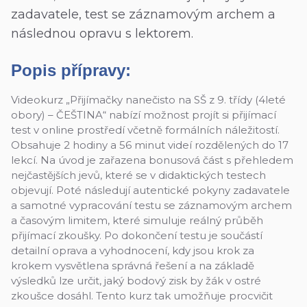
zadavatele, test se záznamovým archem a
následnou opravu s lektorem.
Popis přípravy:
Videokurz „Přijímačky nanečisto na SŠ z 9. třídy (4leté
obory) – ČEŠTINA“ nabízí možnost projít si přijímací
test v online prostředí včetně formálních náležitostí.
Obsahuje 2 hodiny a 56 minut videí rozdělených do 17
lekcí. Na úvod je zařazena bonusová část s přehledem
nejčastějších jevů, které se v didaktických testech
objevují. Poté následují autentické pokyny zadavatele
a samotné vypracování testu se záznamovým archem
a časovým limitem, které simuluje reálný průběh
přijímací zkoušky. Po dokončení testu je součástí
detailní oprava a vyhodnocení, kdy jsou krok za
krokem vysvětlena správná řešení a na základě
výsledků lze určit, jaký bodový zisk by žák v ostré
zkoušce dosáhl. Tento kurz tak umožňuje procvičit