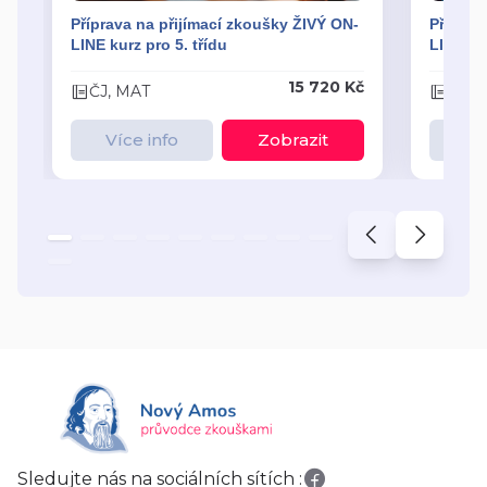
Příprava na přijímací zkoušky ŽIVÝ ON-
Příprav
LINE kurz pro 5. třídu
LINE kur
15 720 Kč
ČJ, MAT
ČJ, 
Více info
Zobrazit
Ví
Sledujte nás na sociálních sítích :