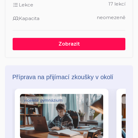
17 lekcí
Lekce
neomezeně
Kapacita
Zobrazit
Příprava na přijímací zkoušky v okolí
víceleté gymnázium
vícel