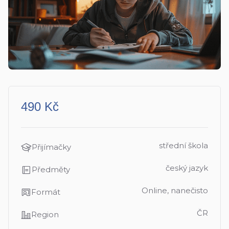
490 Kč
střední škola
Přijímačky
český jazyk
Předměty
Online, nanečisto
Formát
ČR
Region