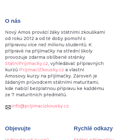
O nás
Nový Amos provází žáky státními zkouškami
od roku 2012 a od té doby pomohl s
přípravou více než milionu studentů. K
přípravě na přijímačky na střední školy
provozuje zdarma oblíbené stránky
StatniPrijimacky.cz
, vyhledávač přípravných
kurzů
PrijimaciZkousky.cz
a vlastní
Amosovy kurzy na přijímačky. Zároveň je
žádaným průvodcem státními maturitami,
kde nabízí bezplatnou přípravu ke každému
ze 7 maturitních předmětů.
info@prijimacizkousky.cz
Objevujte
Rychlé odkazy
Vyhledávač kurzů
Státní přijímačky