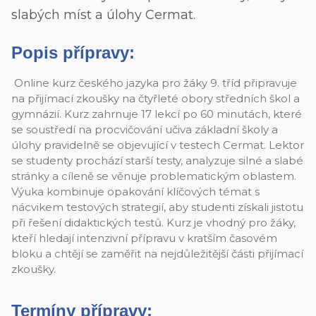
slabých míst a úlohy Cermat.
Popis přípravy:
Online kurz českého jazyka pro žáky 9. tříd připravuje
na přijímací zkoušky na čtyřleté obory středních škol a
gymnázií. Kurz zahrnuje 17 lekcí po 60 minutách, které
se soustředí na procvičování učiva základní školy a
úlohy pravidelně se objevující v testech Cermat. Lektor
se studenty prochází starší testy, analyzuje silné a slabé
stránky a cíleně se věnuje problematickým oblastem.
Výuka kombinuje opakování klíčových témat s
nácvikem testových strategií, aby studenti získali jistotu
při řešení didaktických testů. Kurz je vhodný pro žáky,
kteří hledají intenzivní přípravu v kratším časovém
bloku a chtějí se zaměřit na nejdůležitější části přijímací
zkoušky.
Termíny přípravy: