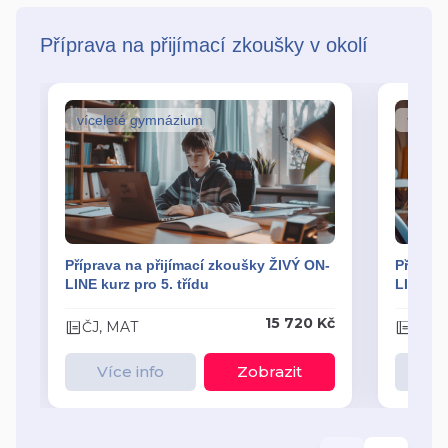
Příprava na přijímací zkoušky v okolí
víceleté gymnázium
vícel
Příprava na přijímací zkoušky ŽIVÝ ON-
Příprav
LINE kurz pro 5. třídu
LINE kur
15 720 Kč
ČJ, MAT
ČJ, 
Více info
Zobrazit
Ví