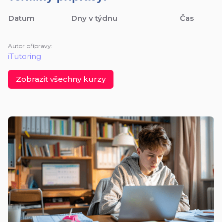
Datum
Dny v týdnu
Čas
Autor přípravy:
iTutoring
Zobrazit všechny kurzy