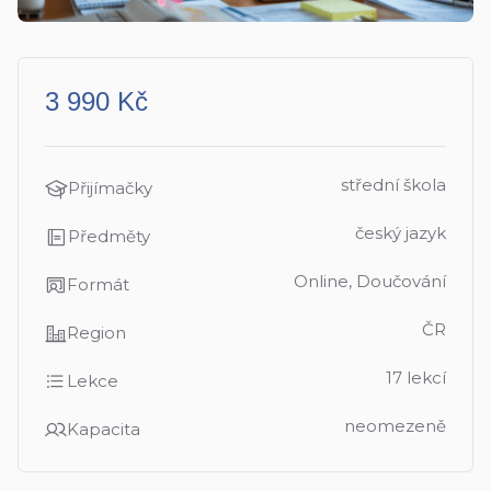
3 990 Kč
střední škola
Přijímačky
český jazyk
Předměty
Online, Doučování
Formát
ČR
Region
17 lekcí
Lekce
neomezeně
Kapacita