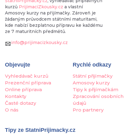
StatniPrijimacky.cz
, vyhledávač přípravných
kurzů
PrijimaciZkousky.cz
a vlastní
Amosovy kurzy na přijímačky. Zároveň je
žádaným průvodcem státními maturitami,
kde nabízí bezplatnou přípravu ke každému
ze 7 maturitních předmětů.
info@prijimacizkousky.cz
Objevujte
Rychlé odkazy
Vyhledávač kurzů
Státní přijímačky
Prezenční příprava
Amosovy kurzy
Online příprava
Tipy k přijímačkám
Kontakty
Zpracování osobních
Časté dotazy
údajů
O nás
Pro partnery
Tipy ze StatniPrijimacky.cz