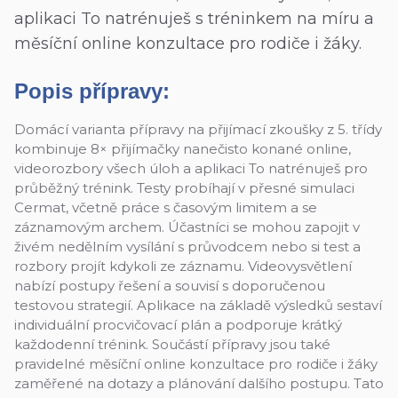
aplikaci To natrénuješ s tréninkem na míru a
měsíční online konzultace pro rodiče i žáky.
Popis přípravy:
Domácí varianta přípravy na přijímací zkoušky z 5. třídy
kombinuje 8× přijímačky nanečisto konané online,
videorozbory všech úloh a aplikaci To natrénuješ pro
průběžný trénink. Testy probíhají v přesné simulaci
Cermat, včetně práce s časovým limitem a se
záznamovým archem. Účastníci se mohou zapojit v
živém nedělním vysílání s průvodcem nebo si test a
rozbory projít kdykoli ze záznamu. Videovysvětlení
nabízí postupy řešení a souvisí s doporučenou
testovou strategií. Aplikace na základě výsledků sestaví
individuální procvičovací plán a podporuje krátký
každodenní trénink. Součástí přípravy jsou také
pravidelné měsíční online konzultace pro rodiče i žáky
zaměřené na dotazy a plánování dalšího postupu. Tato