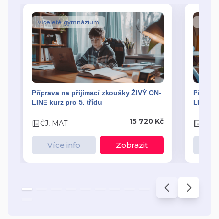
víceleté gymnázium
vícel
Příprava na přijímací zkoušky ŽIVÝ ON-
Příprav
LINE kurz pro 5. třídu
LINE kur
15 720 Kč
ČJ, MAT
ČJ, 
Více info
Zobrazit
Ví