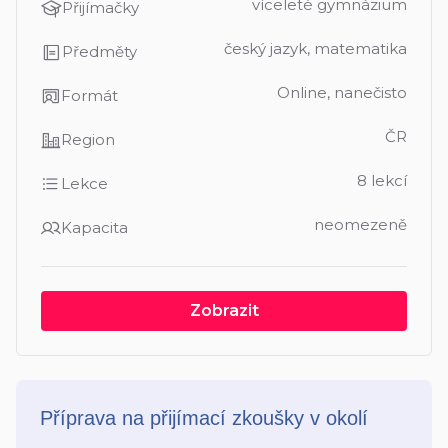
víceleté gymnázium
Přijímačky
český jazyk, matematika
Předměty
Online, nanečisto
Formát
ČR
Region
8 lekcí
Lekce
neomezeně
Kapacita
Zobrazit
Příprava na přijímací zkoušky v okolí