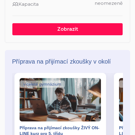
neomezeně
Kapacita
Zobrazit
Příprava na přijímací zkoušky v okolí
víceleté gymnázium
vícel
Příprava na přijímací zkoušky ŽIVÝ ON-
Příprav
LINE kurz pro 5. třídu
LINE kur