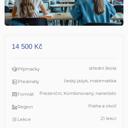
14 500 Kč
střední škola
Přijímačky
český jazyk, matematika
Předměty
Prezenční, Kombinovaný, nanečisto
Formát
Praha a okolí
Region
21 lekcí
Lekce