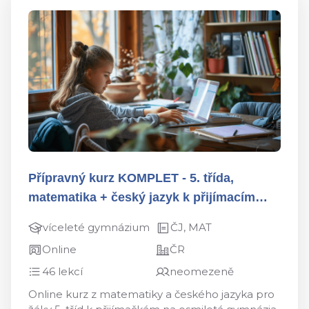
Přípravný kurz KOMPLET - 5. třída,
matematika + český jazyk k přijímacím
zkouškám
víceleté gymnázium
ČJ, MAT
Online
ČR
46 lekcí
neomezeně
Online kurz z matematiky a českého jazyka pro