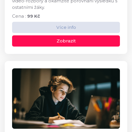
video-rozbory a okamžité porovnání výsledků s
ostatními žáky.
Cena :
99 Kč
Více info
Zobrazit