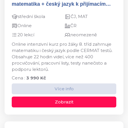
matematika + český jazyk k přijímacím
zkouškám na střední školy
střední škola
ČJ, MAT
Online
ČR
20 lekcí
neomezeně
Online intenzivní kurz pro žáky 8. tříd zahrnuje
matematiku i český jazyk podle CERMAT testů.
Obsahuje 22 hodin videí, více než 400
procvičování, pracovní listy, testy nanečisto a
podporu lektorů.
Cena :
3 990 Kč
Více info
Zobrazit