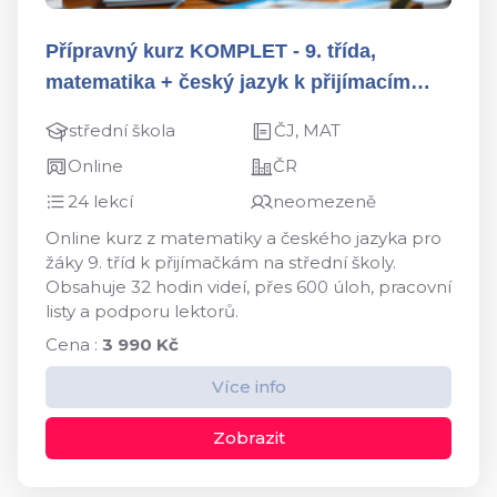
Přípravný kurz KOMPLET - 9. třída,
matematika + český jazyk k přijímacím
zkouškám
střední škola
ČJ, MAT
Online
ČR
24 lekcí
neomezeně
Online kurz z matematiky a českého jazyka pro
žáky 9. tříd k přijímačkám na střední školy.
Obsahuje 32 hodin videí, přes 600 úloh, pracovní
listy a podporu lektorů.
Cena :
3 990 Kč
Více info
Zobrazit