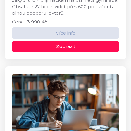
žáky 5. tříd k přijímačkám na osmiletá gymnázia.
Obsahuje 27 hodin videí, přes 600 procvičení a
plnou podporu lektorů.
Cena :
3 990 Kč
Více info
Zobrazit