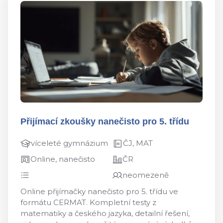
Přijímací zkoušky nanečisto pro 5. třídu
víceleté gymnázium
ČJ, MAT
Online, nanečisto
ČR
neomezeně
Online přijímačky nanečisto pro 5. třídu ve
formátu CERMAT. Kompletní testy z
matematiky a českého jazyka, detailní řešení,