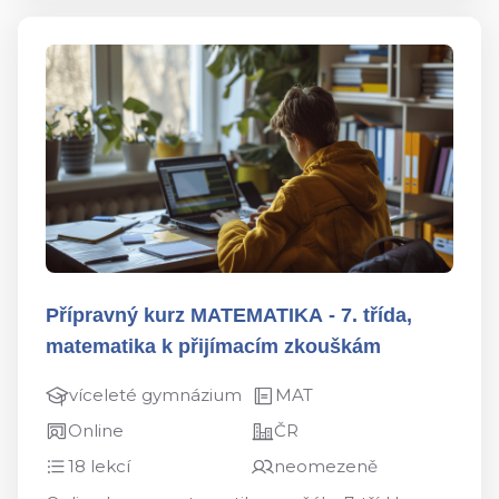
Přípravný kurz MATEMATIKA - 7. třída,
matematika k přijímacím zkouškám
víceleté gymnázium
MAT
Online
ČR
18 lekcí
neomezeně