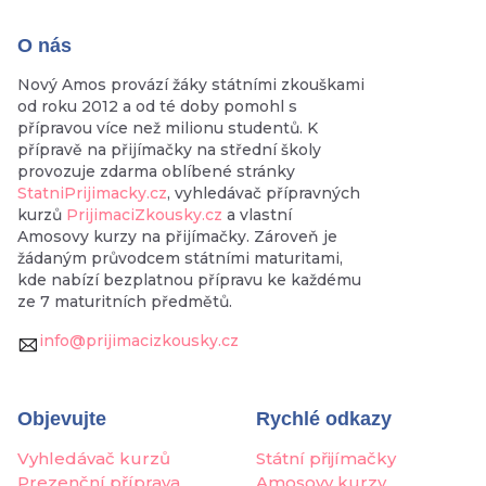
O nás
Nový Amos provází žáky státními zkouškami
od roku 2012 a od té doby pomohl s
přípravou více než milionu studentů. K
přípravě na přijímačky na střední školy
provozuje zdarma oblíbené stránky
StatniPrijimacky.cz
, vyhledávač přípravných
kurzů
PrijimaciZkousky.cz
a vlastní
Amosovy kurzy na přijímačky. Zároveň je
žádaným průvodcem státními maturitami,
kde nabízí bezplatnou přípravu ke každému
ze 7 maturitních předmětů.
info@prijimacizkousky.cz
Objevujte
Rychlé odkazy
Vyhledávač kurzů
Státní přijímačky
Prezenční příprava
Amosovy kurzy