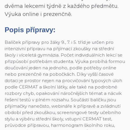
dvěma lekcemi týdně z každého předmětu.
Výuka online i prezenčně.
Popis přípravy:
Balíček přípravy pro žáky 9., 7. i 5. tříd je určen pro
intenzivní přípravu na přijímací zkoušky na střední
školy i víceletá gymnázia. Počet individuálních lekcí se
přizpůsobí potřebám studenta. Výuka probíhá formou
doučování jeden na jednoho, podle potřeby online
nebo prezenčně na pobočkách. Díky vyšší časové
dotaci je prostor nejen na procvičování typových úloh
podle CERMAT a školní látky, ale také na podrobné
rozbory chyb, opakování náročnějších témat a nácvik
řešení testů v plném rozsahu. Součástí balíčku jsou
přijímačky nanečisto, webináře k přípravě a zvládnutí
období před zkouškou, screeningové testy učebního
stylu a výběru střední školy, vstupní CERMAT test,
průvodce přípravou, harmonogram školního roku,