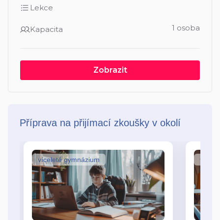
Lekce
1 osoba
Kapacita
Zobrazit
Příprava na přijímací zkoušky v okolí
víceleté gymnázium
vícel