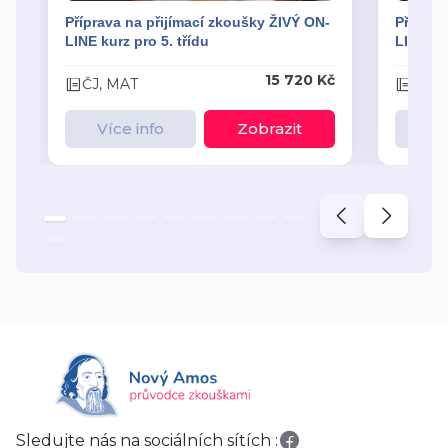
Příprava na přijímací zkoušky ŽIVÝ ON-
Příprav
LINE kurz pro 5. třídu
LINE kur
15 720 Kč
ČJ, MAT
ČJ, 
Více info
Zobrazit
Ví
Sledujte nás na sociálních sítích :