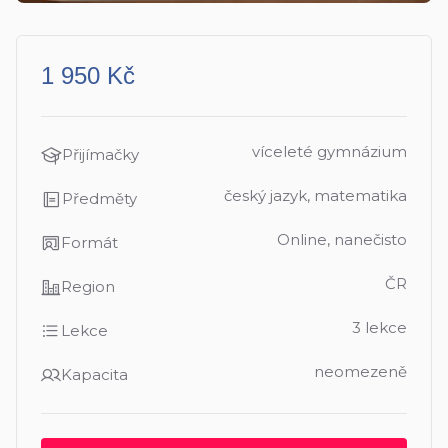
1 950 Kč
víceleté gymnázium
Přijímačky
český jazyk, matematika
Předměty
Online, nanečisto
Formát
ČR
Region
3 lekce
Lekce
neomezeně
Kapacita