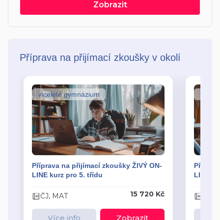
Zobrazit
Příprava na přijímací zkoušky v okolí
víceleté gymnázium
vícel
Příprava na přijímací zkoušky ŽIVÝ ON-
Příprav
LINE kurz pro 5. třídu
LINE kur
15 720 Kč
ČJ, MAT
ČJ, 
Více info
Zobrazit
Ví