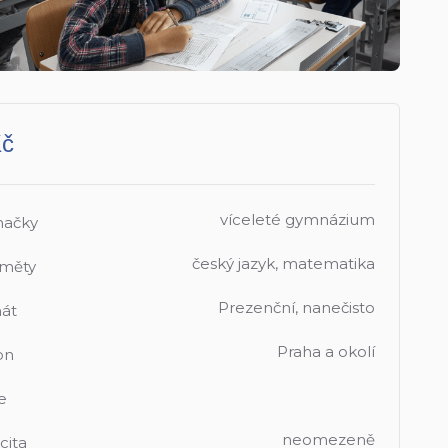
Kč
víceleté gymnázium
mačky
český jazyk, matematika
měty
Prezenční, nanečisto
át
Praha a okolí
on
e
neomezeně
cita