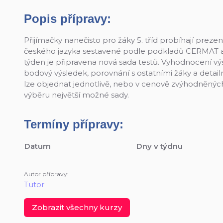
Popis přípravy:
Přijímačky nanečisto pro žáky 5. tříd probíhají prezen
českého jazyka sestavené podle podkladů CERMAT a z
týden je připravena nová sada testů. Vyhodnocení výsl
bodový výsledek, porovnání s ostatními žáky a detail
lze objednat jednotlivě, nebo v cenově zvýhodněných 
výběru největší možné sady.
Termíny přípravy:
Datum
Dny v týdnu
Autor přípravy:
Tutor
Zobrazit všechny kurzy