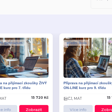
eté gymnázium
střední škola
a na přijímací zkoušky ŽIVÝ
Příprava na přijímací zkoušk
 kurz pro 7. třídu
ON-LINE kurz pro 9. třídu
15 720 Kč
15
 MAT
ČJ, MAT
e info
Zobrazit
Více info
Zobra