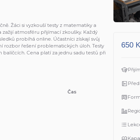
čně. Žáci si vyzkouší testy z matematiky a
ažijí atmosféru přijímací zkoušky. Každý
edků probíhá online. Účastníci získají svůj
650 
ní rozbor řešení problematických úloh. Testy
balíčcích. Cena platí za jednu sadu testů při
Přijí
Před
Čas
Form
Regi
Lekc
Kapa