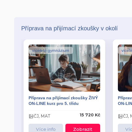
Příprava na přijímací zkoušky v okolí
víceleté gymnázium
vícel
Příprava na přijímací zkoušky ŽIVÝ
Příprav
ON-LINE kurz pro 5. třídu
ON-LINE
15 720 Kč
ČJ, MAT
ČJ,
Více info
Zobrazit
Víc