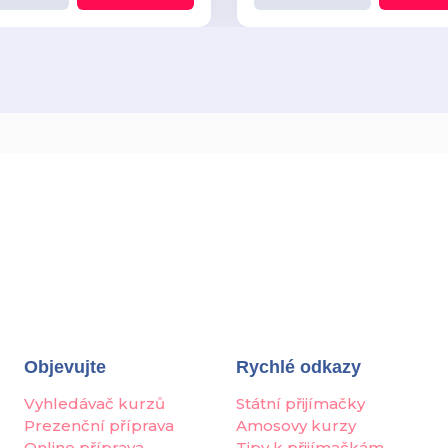
Objevujte
Rychlé odkazy
Vyhledávač kurzů
Státní přijímačky
Prezenční příprava
Amosovy kurzy
Online příprava
Tipy k přijímačkám