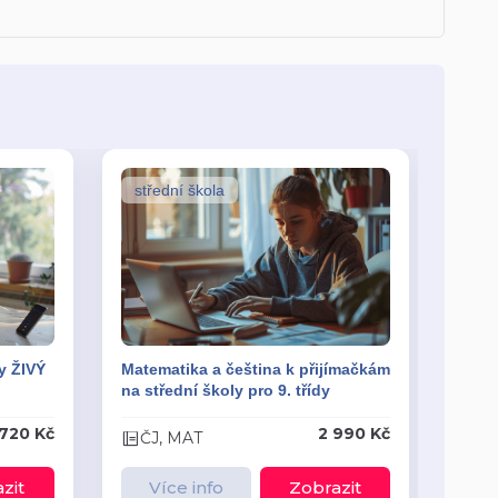
střední škola
víc
y ŽIVÝ
Matematika a čeština k přijímačkám
Matem
na střední školy pro 9. třídy
na ví
 720 Kč
2 990 Kč
ČJ, MAT
ČJ
zit
Více info
Zobrazit
V