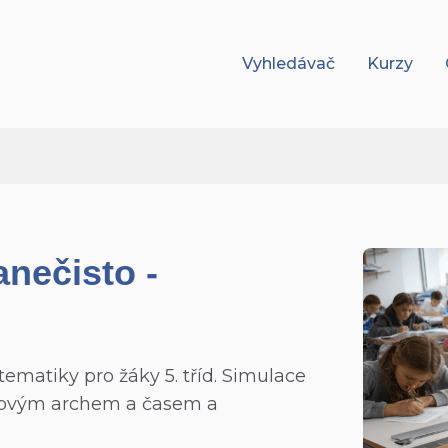
Vyhledávač
Kurzy
anečisto -
ematiky pro žáky 5. tříd. Simulace
movým archem a časem a