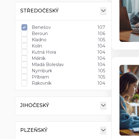
STŘEDOČESKÝ
Benešov
107
Beroun
106
Kladno
105
Kolín
104
Kutná Hora
104
Mělník
104
Mladá Boleslav
104
Nymburk
105
Příbram
105
Rakovník
104
JIHOČESKÝ
PLZEŇSKÝ