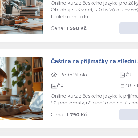
Online kurz z českého jazyka pro žáky
Obsahuje 53 videí, 510 kvízů a 5 cvič
tabletu i mobilu.
Cena :
1 590 Kč
Čeština na přijímačky na střední š
střední škola
ČJ
ČR
68 le
Online kurz z českého jazyka k přijím
50 podtématy, 69 videí o délce 7,5 ho
Cena :
1 790 Kč