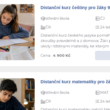
Distanční kurz češtiny pro žáky 9.
střední škola
ČJ
ČR
24 le
Distanční kurz českého jazyka pomáhá
zkoušky pravidelně a z domova. Žáci pr
úkoly i tištěnými materiály, ke kterým 
Cena :
4 900 Kč
Distanční kurz matematiky pro žák
střední škola
MAT
ČR
24 le
Distanční kurz matematiky nabízí žáků