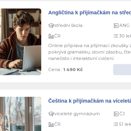
Angličtina k přijímačkám na střed
střední škola
ANG
ČR
30 le
Online příprava na přijímací zkoušky
pokrývá gramatiku, slovní zásobu, čten
nanečisto i interaktivní cvičení.
Cena :
1 490 Kč
Čeština k přijímačkám na víceletá
víceleté gymnázium
ČJ
ČR
51 lek