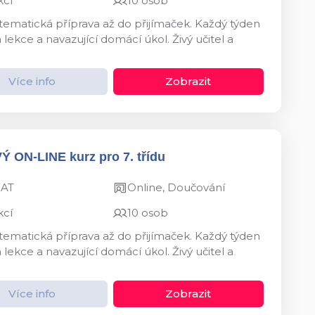
kcí
10 osob
ystematická příprava až do přijímaček. Každý týden
kce a navazující domácí úkol. Živý učitel a
Více info
Zobrazit
VÝ ON-LINE kurz pro 7. třídu
MAT
Online, Doučování
kcí
10 osob
ystematická příprava až do přijímaček. Každý týden
kce a navazující domácí úkol. Živý učitel a
Více info
Zobrazit