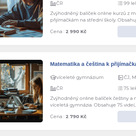
ČR
99 le
Zvýhodněný balíček online kurzů z ma
přijímačkám na střední školy. Obsahuj
Cena :
2 990 Kč
Matematika a čeština k přijímačk
víceleté gymnázium
ČJ, 
ČR
75 le
Zvýhodněný online balíček češtiny a 
víceletá gymnázia. Obsahuje 75 videí,
Cena :
2 790 Kč