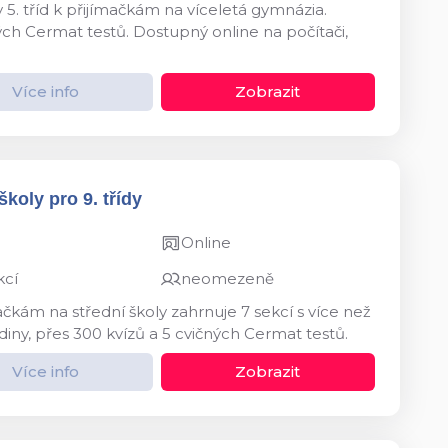
 5. tříd k přijímačkám na víceletá gymnázia.
ných Cermat testů. Dostupný online na počítači,
Více info
Zobrazit
koly pro 9. třídy
Online
kcí
neomezeně
ačkám na střední školy zahrnuje 7 sekcí s více než
diny, přes 300 kvízů a 5 cvičných Cermat testů.
Více info
Zobrazit