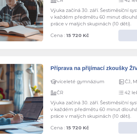
ČR
42 le
Výuka začíná 30. září. Šestiměsíční s
v každém předmětu 60 minut dlouhá le
práce v malých skupinách (10 dětí).
Cena :
15 720 Kč
Příprava na přijímací zkoušky ŽI
víceleté gymnázium
ČJ, 
ČR
42 le
Výuka začíná 30. září. Šestiměsíční s
v každém předmětu 60 minut dlouhá le
práce v malých skupinách (10 dětí).
Cena :
15 720 Kč