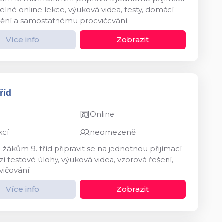
né online lekce, výuková videa, testy, domácí
štění a samostatnému procvičování.
Více info
Zobrazit
říd
Online
kcí
neomezeně
kům 9. tříd připravit se na jednotnou přijímací
 testové úlohy, výuková videa, vzorová řešení,
vičování.
Více info
Zobrazit