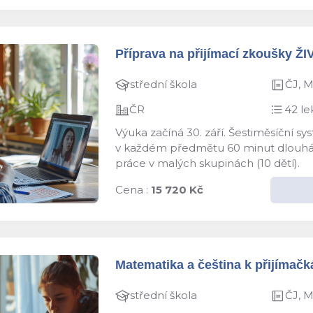
Příprava na přijímací zkoušky ŽI
střední škola
ČJ, 
ČR
42 le
Výuka začíná 30. září. Šestiměsíční s
v každém předmětu 60 minut dlouhá le
práce v malých skupinách (10 dětí).
Cena :
15 720 Kč
Matematika a čeština k přijímačká
střední škola
ČJ, 