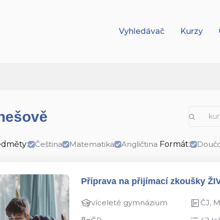
Vyhledávač
Kurzy
enešově
edměty:
Čeština
Matematika
Angličtina
Formát:
Doučo
Příprava na přijímací zkoušky ŽI
víceleté gymnázium
ČJ, 