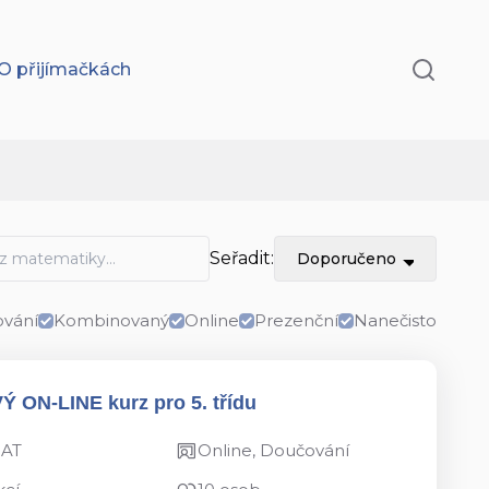
O přijímačkách
Seřadit:
Doporučeno
vání
Kombinovaný
Online
Prezenční
Nanečisto
VÝ ON-LINE kurz pro 5. třídu
MAT
Online, Doučování