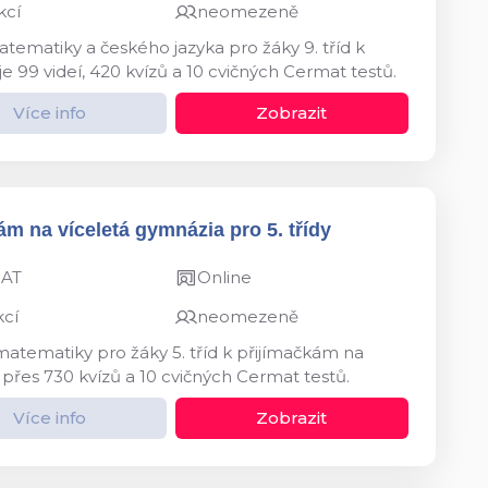
kcí
neomezeně
tematiky a českého jazyka pro žáky 9. tříd k
e 99 videí, 420 kvízů a 10 cvičných Cermat testů.
Více info
Zobrazit
ám na víceletá gymnázia pro 5. třídy
MAT
Online
kcí
neomezeně
matematiky pro žáky 5. tříd k přijímačkám na
 přes 730 kvízů a 10 cvičných Cermat testů.
Více info
Zobrazit