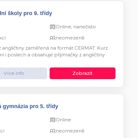
ní školy pro 9. třídy
Online, nanečisto
kcí
neomezeně
 z angličtiny zaměřená na formát CERMAT. Kurz
í i poslech a obsahuje přijímačky z angličtiny
Více info
Zobrazit
 gymnázia pro 5. třídy
Online
cí
neomezeně