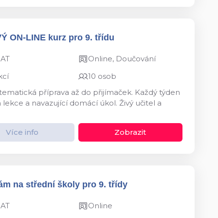
VÝ ON-LINE kurz pro 9. třídu
MAT
Online, Doučování
kcí
10 osob
ystematická příprava až do přijímaček. Každý týden
kce a navazující domácí úkol. Živý učitel a
Více info
Zobrazit
m na střední školy pro 9. třídy
MAT
Online