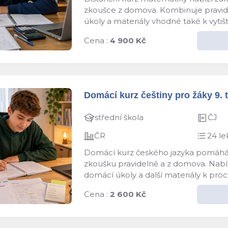
zkoušce z domova. Kombinuje pravidel
úkoly a materiály vhodné také k vyti
Cena :
4 900 Kč
Domácí kurz češtiny pro žáky 9. t
střední škola
ČJ
ČR
24 le
Domácí kurz českého jazyka pomáhá žá
zkoušku pravidelně a z domova. Nabízí
domácí úkoly a další materiály k proc
Cena :
2 600 Kč