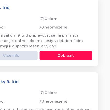
 tříd
Online
kcí
neomezeně
 žákům 9. tříd připravovat se na přijímací
acují s online lekcemi, testy, videi, domácími
mají k dispozici řešení a výklad.
Více info
Zobrazit
y 9. tříd
Online
kcí
neomezeně
m 9. tříd intenzivní přípravu k jednotné přijímací