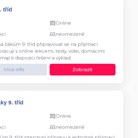
 tříd
Online
kcí
neomezeně
 žákům 9. tříd připravovat se na přijímací
acují s online lekcemi, testy, videi, domácími
mají k dispozici řešení a výklad.
Více info
Zobrazit
y 9. tříd
Online
kcí
neomezeně
m 9. tříd intenzivní přípravu k jednotné přijímací