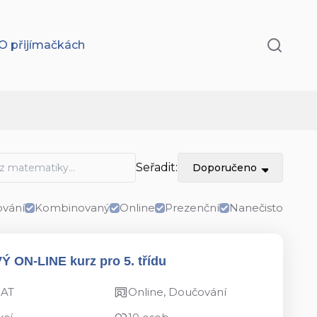
O přijímačkách
Seřadit:
Doporučeno
vání
Kombinovaný
Online
Prezenční
Nanečisto
VÝ ON-LINE kurz pro 5. třídu
MAT
Online, Doučování