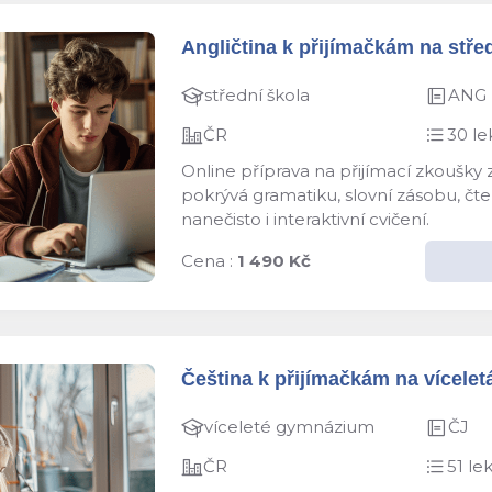
Angličtina k přijímačkám na střed
střední škola
ANG
ČR
30 le
Online příprava na přijímací zkoušky
pokrývá gramatiku, slovní zásobu, čten
nanečisto i interaktivní cvičení.
Cena :
1 490 Kč
Čeština k přijímačkám na víceletá
víceleté gymnázium
ČJ
ČR
51 lek