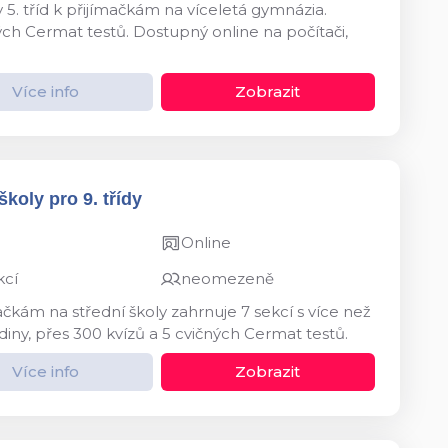
 5. tříd k přijímačkám na víceletá gymnázia.
ných Cermat testů. Dostupný online na počítači,
Více info
Zobrazit
koly pro 9. třídy
Online
kcí
neomezeně
ačkám na střední školy zahrnuje 7 sekcí s více než
diny, přes 300 kvízů a 5 cvičných Cermat testů.
Více info
Zobrazit