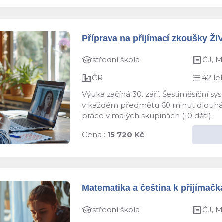
Příprava na přijímací zkoušky ŽI
střední škola
ČJ, 
ČR
42 le
Výuka začíná 30. září. Šestiměsíční s
v každém předmětu 60 minut dlouhá le
práce v malých skupinách (10 dětí).
Cena :
15 720 Kč
Matematika a čeština k přijímačká
střední škola
ČJ, 