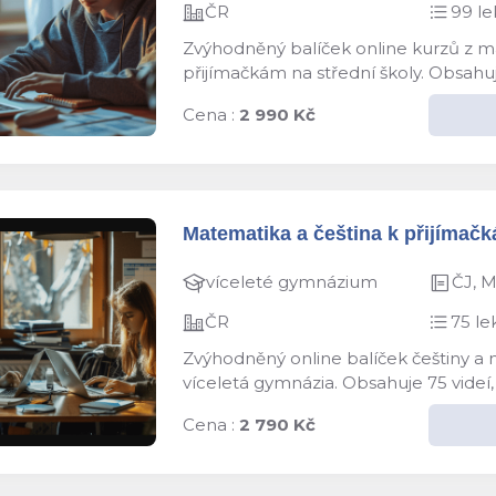
ČR
99 le
Zvýhodněný balíček online kurzů z ma
přijímačkám na střední školy. Obsahuj
Cena :
2 990 Kč
Matematika a čeština k přijímačk
víceleté gymnázium
ČJ, 
ČR
75 le
Zvýhodněný online balíček češtiny a 
víceletá gymnázia. Obsahuje 75 videí,
Cena :
2 790 Kč