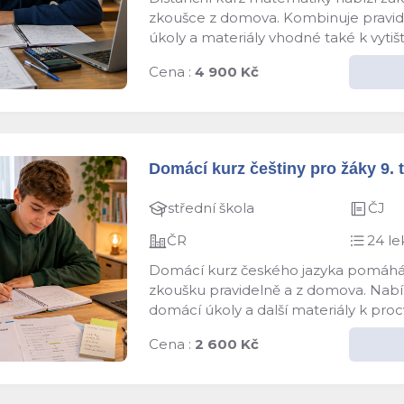
zkoušce z domova. Kombinuje pravidel
úkoly a materiály vhodné také k vyti
Cena :
4 900 Kč
Domácí kurz češtiny pro žáky 9. t
střední škola
ČJ
ČR
24 le
Domácí kurz českého jazyka pomáhá žá
zkoušku pravidelně a z domova. Nabízí
domácí úkoly a další materiály k proc
Cena :
2 600 Kč