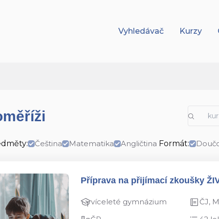
Vyhledávač
Kurzy
oměříži
edměty:
Čeština
Matematika
Angličtina
Formát:
Doučo
Příprava na přijímací zkoušky ŽI
víceleté gymnázium
ČJ, 