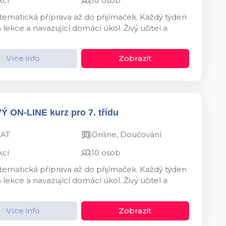
kcí
10 osob
ystematická příprava až do přijímaček. Každý týden
kce a navazující domácí úkol. Živý učitel a
Více info
Zobrazit
VÝ ON-LINE kurz pro 7. třídu
MAT
Online, Doučování
kcí
10 osob
ystematická příprava až do přijímaček. Každý týden
kce a navazující domácí úkol. Živý učitel a
Více info
Zobrazit