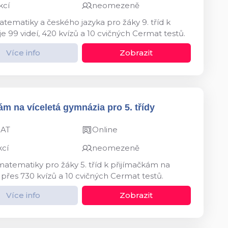
kcí
neomezeně
tematiky a českého jazyka pro žáky 9. tříd k
e 99 videí, 420 kvízů a 10 cvičných Cermat testů.
Více info
Zobrazit
ám na víceletá gymnázia pro 5. třídy
MAT
Online
kcí
neomezeně
matematiky pro žáky 5. tříd k přijímačkám na
 přes 730 kvízů a 10 cvičných Cermat testů.
Více info
Zobrazit