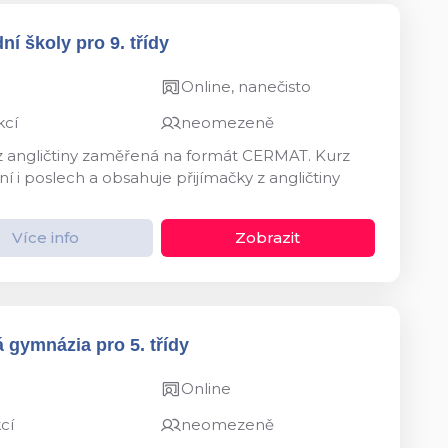
ní školy pro 9. třídy
Online, nanečisto
kcí
neomezeně
 z angličtiny zaměřená na formát CERMAT. Kurz
í i poslech a obsahuje přijímačky z angličtiny
Více info
Zobrazit
 gymnázia pro 5. třídy
Online
cí
neomezeně