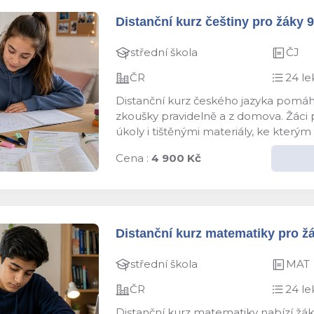
Distanční kurz češtiny pro žáky 9.
střední škola
ČJ
ČR
24 le
Distanční kurz českého jazyka pomáhá
zkoušky pravidelně a z domova. Žáci pr
úkoly i tištěnými materiály, ke kterým 
Cena :
4 900 Kč
Distanční kurz matematiky pro žák
střední škola
MAT
ČR
24 le
Distanční kurz matematiky nabízí žáků