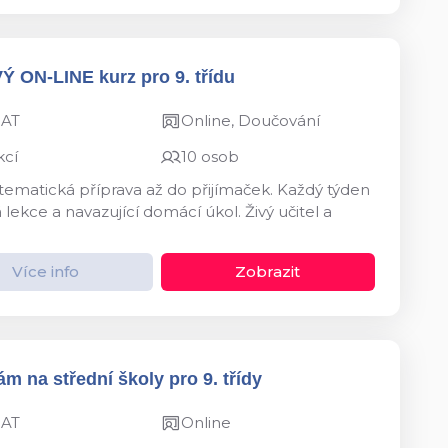
VÝ ON-LINE kurz pro 9. třídu
MAT
Online, Doučování
kcí
10 osob
ystematická příprava až do přijímaček. Každý týden
kce a navazující domácí úkol. Živý učitel a
Více info
Zobrazit
m na střední školy pro 9. třídy
MAT
Online