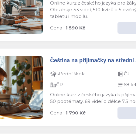
Online kurz z českého jazyka pro žáky
Obsahuje 53 videí, 510 kvízů a 5 cvič
tabletu i mobilu.
Cena :
1 590 Kč
Čeština na přijímačky na střední š
střední škola
ČJ
ČR
68 le
Online kurz z českého jazyka k přijím
50 podtématy, 69 videí o délce 7,5 ho
Cena :
1 790 Kč