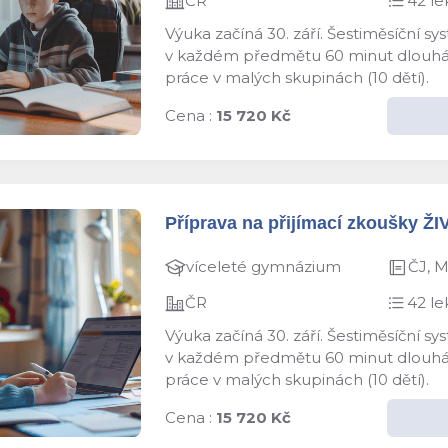
ČR
42 le
Výuka začíná 30. září. Šestiměsíční s
v každém předmětu 60 minut dlouhá le
práce v malých skupinách (10 dětí).
Cena :
15 720 Kč
Příprava na přijímací zkoušky ŽI
víceleté gymnázium
ČJ, 
ČR
42 le
Výuka začíná 30. září. Šestiměsíční s
v každém předmětu 60 minut dlouhá le
práce v malých skupinách (10 dětí).
Cena :
15 720 Kč