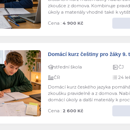
zkoušce z domova. Kombinuje pravidel
úkoly a materiály vhodné také k vyti
Cena :
4 900 Kč
Domácí kurz češtiny pro žáky 9. t
střední škola
ČJ
ČR
24 le
Domácí kurz českého jazyka pomáhá žá
zkoušku pravidelně a z domova. Nabízí
domácí úkoly a další materiály k proc
Cena :
2 600 Kč