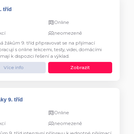
 tříd
Online
kcí
neomezeně
 žákům 9. tříd připravovat se na přijímací
acují s online lekcemi, testy, videi, domácími
mají k dispozici řešení a výklad.
Více info
Zobrazit
y 9. tříd
Online
kcí
neomezeně
m 9. tříd intenzivní přípravu k jednotné přijímací