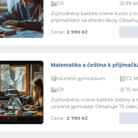
ČR
99 le
Zvýhodněný balíček online kurzů z ma
přijímačkám na střední školy. Obsahuj
Cena :
2 990 Kč
Matematika a čeština k přijímačk
víceleté gymnázium
ČJ, 
ČR
75 le
Zvýhodněný online balíček češtiny a 
víceletá gymnázia. Obsahuje 75 videí,
Cena :
2 790 Kč