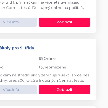
 5. tříd k přijímačkám na víceletá gymnázia.
ných Cermat testů. Dostupný online na počítači,
Více info
Zobrazit
koly pro 9. třídy
Online
kcí
neomezeně
ačkám na střední školy zahrnuje 7 sekcí s více než
diny, přes 300 kvízů a 5 cvičných Cermat testů.
Více info
Zobrazit