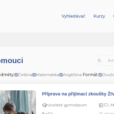
Vyhledávač
Kurzy
lomouci
edměty:
Čeština
Matematika
Angličtina
Formát:
Doučo
Příprava na přijímací zkoušky ŽI
víceleté gymnázium
ČJ, 