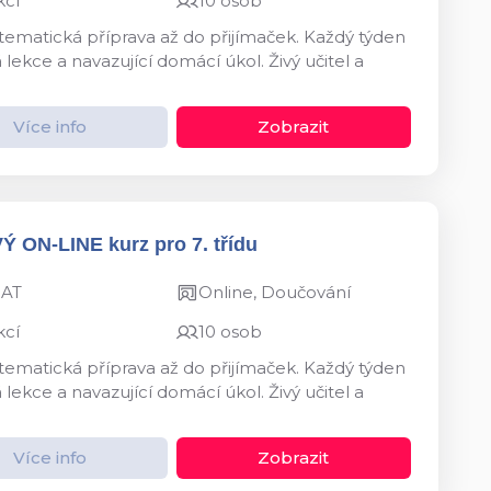
kcí
10 osob
ystematická příprava až do přijímaček. Každý týden
kce a navazující domácí úkol. Živý učitel a
Více info
Zobrazit
VÝ ON-LINE kurz pro 7. třídu
MAT
Online, Doučování
kcí
10 osob
ystematická příprava až do přijímaček. Každý týden
kce a navazující domácí úkol. Živý učitel a
Více info
Zobrazit