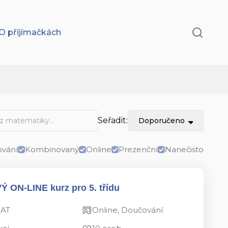
O přijímačkách
Seřadit:
Doporučeno
vání
Kombinovaný
Online
Prezenční
Nanečisto
VÝ ON-LINE kurz pro 5. třídu
MAT
Online, Doučování