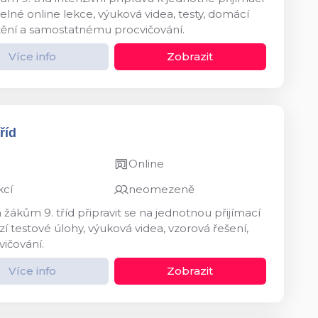
né online lekce, výuková videa, testy, domácí
štění a samostatnému procvičování.
Více info
Zobrazit
říd
Online
kcí
neomezeně
kům 9. tříd připravit se na jednotnou přijímací
 testové úlohy, výuková videa, vzorová řešení,
vičování.
Více info
Zobrazit