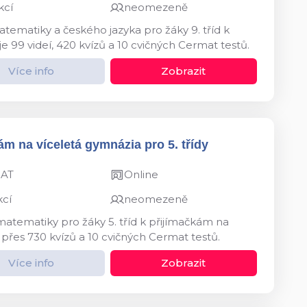
kcí
neomezeně
tematiky a českého jazyka pro žáky 9. tříd k
e 99 videí, 420 kvízů a 10 cvičných Cermat testů.
Více info
Zobrazit
ám na víceletá gymnázia pro 5. třídy
MAT
Online
kcí
neomezeně
matematiky pro žáky 5. tříd k přijímačkám na
 přes 730 kvízů a 10 cvičných Cermat testů.
Více info
Zobrazit