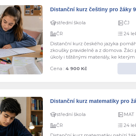
Distanční kurz češtiny pro žáky 9.
střední škola
ČJ
ČR
24 le
Distanční kurz českého jazyka pomáhá
zkoušky pravidelně a z domova. Žáci pr
úkoly i tištěnými materiály, ke kterým 
Cena :
4 900 Kč
Distanční kurz matematiky pro žák
střední škola
MAT
ČR
24 le
Distanční kurz matematiky nabízí žáků