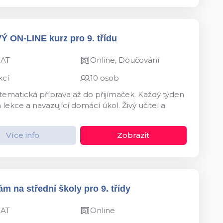
VÝ ON-LINE kurz pro 9. třídu
MAT
Online, Doučování
kcí
10 osob
ystematická příprava až do přijímaček. Každý týden
kce a navazující domácí úkol. Živý učitel a
Více info
Zobrazit
m na střední školy pro 9. třídy
MAT
Online