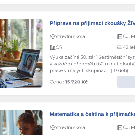
Příprava na přijímací zkoušky ŽI
střední škola
ČJ, 
ČR
42 le
Výuka začíná 30. září. Šestiměsíční s
v každém předmětu 60 minut dlouhá le
práce v malých skupinách (10 dětí).
Cena :
15 720 Kč
Matematika a čeština k přijímačká
střední škola
ČJ, 