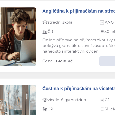
Angličtina k přijímačkám na střed
střední škola
ANG
ČR
30 le
Online příprava na přijímací zkoušky
pokrývá gramatiku, slovní zásobu, čten
nanečisto i interaktivní cvičení.
Cena :
1 490 Kč
Čeština k přijímačkám na víceletá
víceleté gymnázium
ČJ
ČR
51 lek