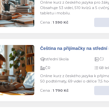
Online kurz z českého jazyka pro žáky
Obsahuje 53 videí, 510 kvízů a 5 cvič
tabletu i mobilu.
Cena :
1 590 Kč
Čeština na přijímačky na střední š
střední škola
ČJ
ČR
68 le
Online kurz z českého jazyka k přijím
50 podtématy, 69 videí o délce 7,5 ho
Cena :
1 790 Kč