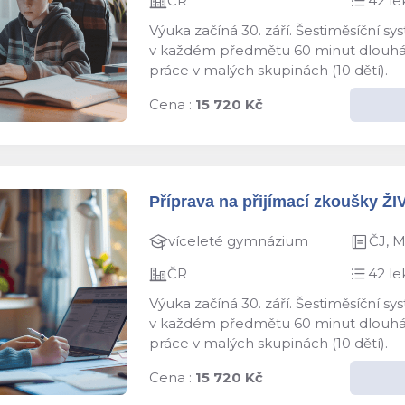
ČR
42 le
Výuka začíná 30. září. Šestiměsíční s
v každém předmětu 60 minut dlouhá le
práce v malých skupinách (10 dětí).
Cena :
15 720 Kč
Příprava na přijímací zkoušky ŽI
víceleté gymnázium
ČJ, 
ČR
42 le
Výuka začíná 30. září. Šestiměsíční s
v každém předmětu 60 minut dlouhá le
práce v malých skupinách (10 dětí).
Cena :
15 720 Kč