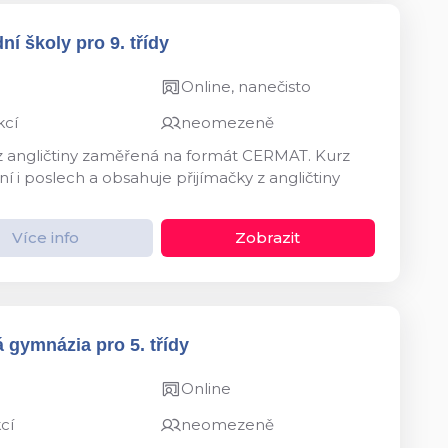
ní školy pro 9. třídy
Online, nanečisto
kcí
neomezeně
 z angličtiny zaměřená na formát CERMAT. Kurz
í i poslech a obsahuje přijímačky z angličtiny
Více info
Zobrazit
 gymnázia pro 5. třídy
Online
cí
neomezeně