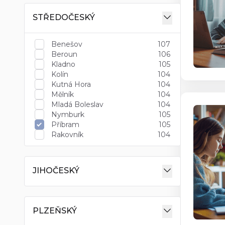
STŘEDOČESKÝ
Benešov
107
Beroun
106
Kladno
105
Kolín
104
Kutná Hora
104
Mělník
104
Mladá Boleslav
104
Nymburk
105
Příbram
105
Rakovník
104
JIHOČESKÝ
PLZEŇSKÝ