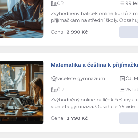
ČR
99 le
Zvýhodněný balíček online kurzů z ma
přijímačkám na střední školy. Obsahuj
Cena :
2 990 Kč
Matematika a čeština k přijímačk
víceleté gymnázium
ČJ, 
ČR
75 le
Zvýhodněný online balíček češtiny a 
víceletá gymnázia. Obsahuje 75 videí,
Cena :
2 790 Kč