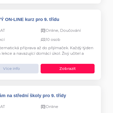
VÝ ON-LINE kurz pro 9. třídu
MAT
Online, Doučování
kcí
10 osob
ystematická příprava až do přijímaček. Každý týden
kce a navazující domácí úkol. Živý učitel a
Více info
Zobrazit
m na střední školy pro 9. třídy
MAT
Online