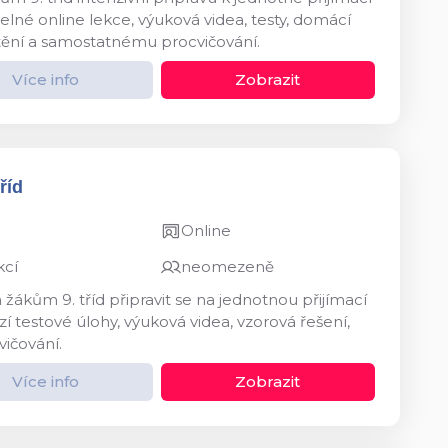
né online lekce, výuková videa, testy, domácí
štění a samostatnému procvičování.
Více info
Zobrazit
říd
Online
kcí
neomezeně
kům 9. tříd připravit se na jednotnou přijímací
 testové úlohy, výuková videa, vzorová řešení,
vičování.
Více info
Zobrazit