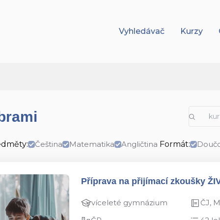
Vyhledávač
Kurzy
íbrami
edměty:
Čeština
Matematika
Angličtina
Formát:
Doučo
Příprava na přijímací zkoušky ŽI
víceleté gymnázium
ČJ, 