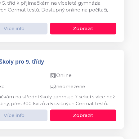
 5. tříd k přijímačkám na víceletá gymnázia.
ných Cermat testů. Dostupný online na počítači,
Více info
Zobrazit
koly pro 9. třídy
Online
kcí
neomezeně
ačkám na střední školy zahrnuje 7 sekcí s více než
diny, přes 300 kvízů a 5 cvičných Cermat testů.
Více info
Zobrazit