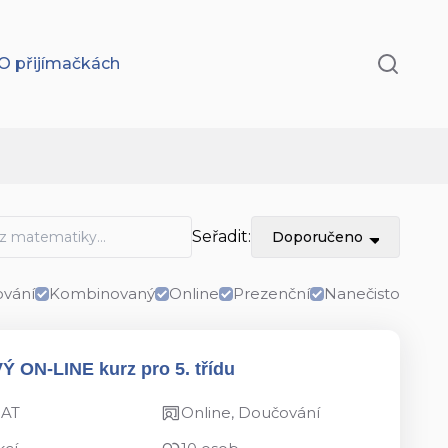
O přijímačkách
Seřadit:
Doporučeno
vání
Kombinovaný
Online
Prezenční
Nanečisto
VÝ ON-LINE kurz pro 5. třídu
MAT
Online, Doučování