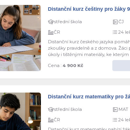
Distanční kurz češtiny pro žáky 9.
střední škola
ČJ
ČR
24 le
Distanční kurz českého jazyka pomáhá
zkoušky pravidelně a z domova. Žáci pr
úkoly i tištěnými materiály, ke kterým 
Cena :
4 900 Kč
Distanční kurz matematiky pro žák
střední škola
MAT
ČR
24 le
Distanční kurz matematiky nabízí žáků