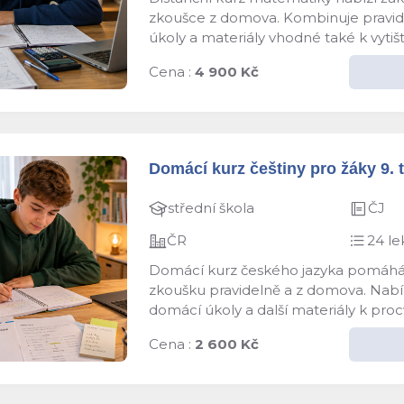
zkoušce z domova. Kombinuje pravidel
úkoly a materiály vhodné také k vyti
Cena :
4 900 Kč
Domácí kurz češtiny pro žáky 9. t
střední škola
ČJ
ČR
24 le
Domácí kurz českého jazyka pomáhá žá
zkoušku pravidelně a z domova. Nabízí
domácí úkoly a další materiály k proc
Cena :
2 600 Kč