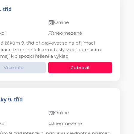
 tříd
Online
kcí
neomezeně
 žákům 9. tříd připravovat se na přijímací
acují s online lekcemi, testy, videi, domácími
mají k dispozici řešení a výklad.
Více info
Zobrazit
y 9. tříd
Online
kcí
neomezeně
m 9. tříd intenzivní přípravu k jednotné přijímací