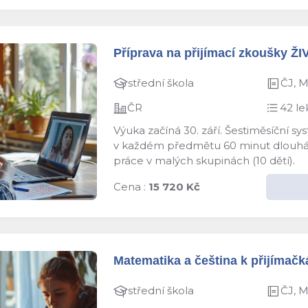
Příprava na přijímací zkoušky ŽI
střední škola
ČJ, 
ČR
42 le
Výuka začíná 30. září. Šestiměsíční s
v každém předmětu 60 minut dlouhá le
práce v malých skupinách (10 dětí).
Cena :
15 720 Kč
Matematika a čeština k přijímačká
střední škola
ČJ, 