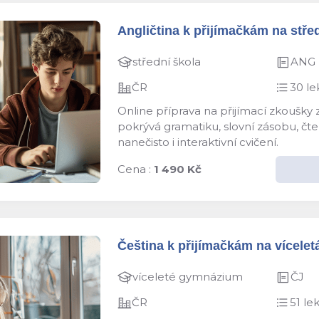
Angličtina k přijímačkám na střed
střední škola
ANG
ČR
30 le
Online příprava na přijímací zkoušky
pokrývá gramatiku, slovní zásobu, čten
nanečisto i interaktivní cvičení.
Cena :
1 490 Kč
Čeština k přijímačkám na víceletá
víceleté gymnázium
ČJ
ČR
51 lek