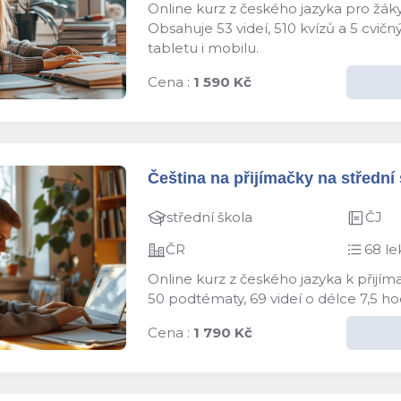
Online kurz z českého jazyka pro žáky
Obsahuje 53 videí, 510 kvízů a 5 cvič
tabletu i mobilu.
Cena :
1 590 Kč
Čeština na přijímačky na střední š
střední škola
ČJ
ČR
68 le
Online kurz z českého jazyka k přijím
50 podtématy, 69 videí o délce 7,5 ho
Cena :
1 790 Kč