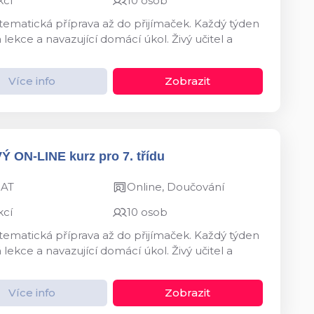
kcí
10 osob
ystematická příprava až do přijímaček. Každý týden
kce a navazující domácí úkol. Živý učitel a
Více info
Zobrazit
VÝ ON-LINE kurz pro 7. třídu
MAT
Online, Doučování
kcí
10 osob
ystematická příprava až do přijímaček. Každý týden
kce a navazující domácí úkol. Živý učitel a
Více info
Zobrazit