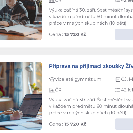
ČR
42 le
Výuka začíná 30. září. Šestiměsíční s
v každém předmětu 60 minut dlouhá le
práce v malých skupinách (10 dětí).
Cena :
15 720 Kč
Příprava na přijímací zkoušky ŽI
víceleté gymnázium
ČJ, 
ČR
42 le
Výuka začíná 30. září. Šestiměsíční s
v každém předmětu 60 minut dlouhá le
práce v malých skupinách (10 dětí).
Cena :
15 720 Kč