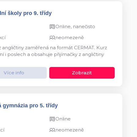
ní školy pro 9. třídy
Online, nanečisto
kcí
neomezeně
 z angličtiny zaměřená na formát CERMAT. Kurz
í i poslech a obsahuje přijímačky z angličtiny
Více info
Zobrazit
 gymnázia pro 5. třídy
Online
cí
neomezeně