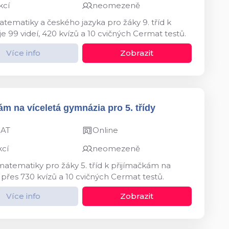
kcí
neomezeně
tematiky a českého jazyka pro žáky 9. tříd k
e 99 videí, 420 kvízů a 10 cvičných Cermat testů.
Více info
Zobrazit
ám na víceletá gymnázia pro 5. třídy
MAT
Online
kcí
neomezeně
matematiky pro žáky 5. tříd k přijímačkám na
 přes 730 kvízů a 10 cvičných Cermat testů.
Více info
Zobrazit