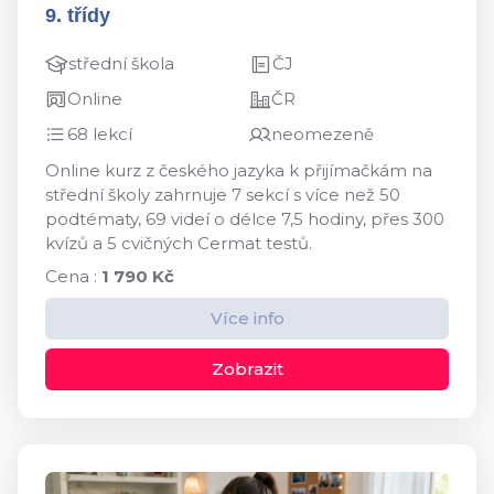
9. třídy
střední škola
ČJ
Online
ČR
68 lekcí
neomezeně
Online kurz z českého jazyka k přijímačkám na
střední školy zahrnuje 7 sekcí s více než 50
podtématy, 69 videí o délce 7,5 hodiny, přes 300
kvízů a 5 cvičných Cermat testů.
Cena :
1 790 Kč
Více info
Zobrazit