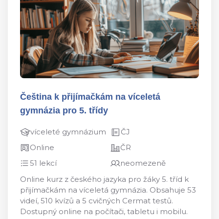
Čeština k přijímačkám na víceletá
gymnázia pro 5. třídy
víceleté gymnázium
ČJ
Online
ČR
51 lekcí
neomezeně
Online kurz z českého jazyka pro žáky 5. tříd k
přijímačkám na víceletá gymnázia. Obsahuje 53
videí, 510 kvízů a 5 cvičných Cermat testů.
Dostupný online na počítači, tabletu i mobilu.