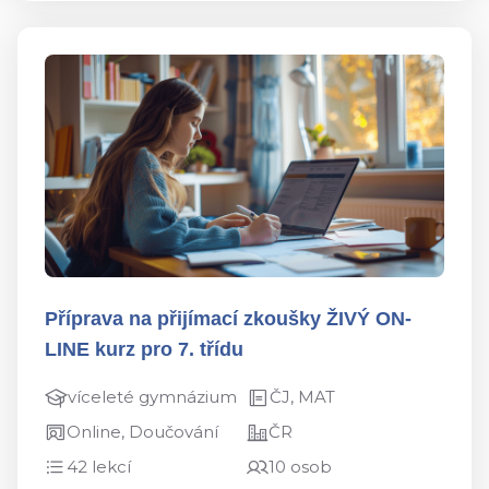
Příprava na přijímací zkoušky ŽIVÝ ON-
LINE kurz pro 7. třídu
víceleté gymnázium
ČJ, MAT
Online, Doučování
ČR
42 lekcí
10 osob