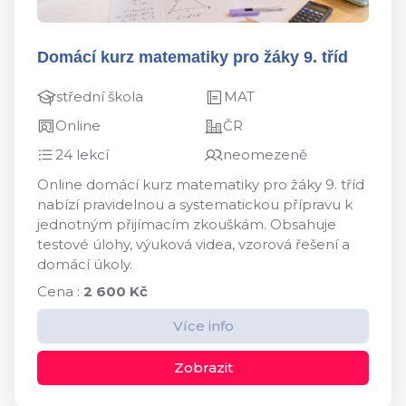
Domácí kurz matematiky pro žáky 9. tříd
střední škola
MAT
Online
ČR
24 lekcí
neomezeně
Online domácí kurz matematiky pro žáky 9. tříd
nabízí pravidelnou a systematickou přípravu k
jednotným přijímacím zkouškám. Obsahuje
testové úlohy, výuková videa, vzorová řešení a
domácí úkoly.
Cena :
2 600 Kč
Více info
Zobrazit