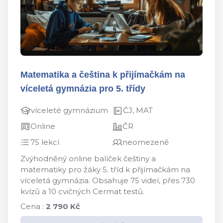
Matematika a čeština k přijímačkám na
víceletá gymnázia pro 5. třídy
víceleté gymnázium
ČJ, MAT
Online
ČR
75 lekcí
neomezeně
Zvýhodněný online balíček češtiny a
matematiky pro žáky 5. tříd k přijímačkám na
víceletá gymnázia. Obsahuje 75 videí, přes 730
kvízů a 10 cvičných Cermat testů.
Cena :
2 790 Kč