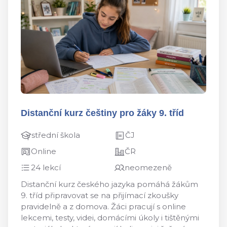
Distanční kurz češtiny pro žáky 9. tříd
střední škola
ČJ
Online
ČR
24 lekcí
neomezeně
Distanční kurz českého jazyka pomáhá žákům
9. tříd připravovat se na přijímací zkoušky
pravidelně a z domova. Žáci pracují s online
lekcemi, testy, videi, domácími úkoly i tištěnými