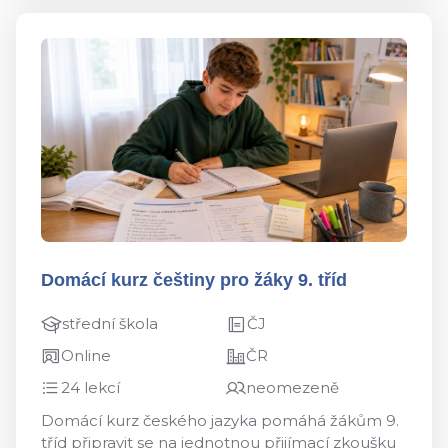
Domácí kurz češtiny pro žáky 9. tříd
střední škola
ČJ
Online
ČR
24 lekcí
neomezeně
Domácí kurz českého jazyka pomáhá žákům 9.
tříd připravit se na jednotnou přijímací zkoušku