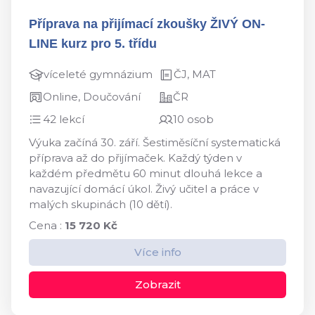
Příprava na přijímací zkoušky ŽIVÝ ON-
LINE kurz pro 5. třídu
víceleté gymnázium
ČJ, MAT
Online, Doučování
ČR
42 lekcí
10 osob
Výuka začíná 30. září. Šestiměsíční systematická
příprava až do přijímaček. Každý týden v
každém předmětu 60 minut dlouhá lekce a
navazující domácí úkol. Živý učitel a práce v
malých skupinách (10 dětí).
Cena :
15 720 Kč
Více info
Zobrazit