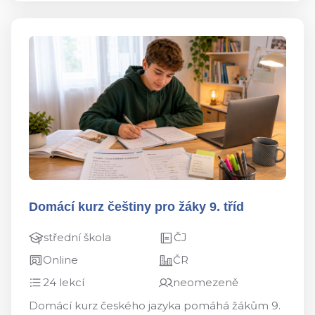
Domácí kurz češtiny pro žáky 9. tříd
střední škola
ČJ
Online
ČR
24 lekcí
neomezeně
Domácí kurz českého jazyka pomáhá žákům 9.