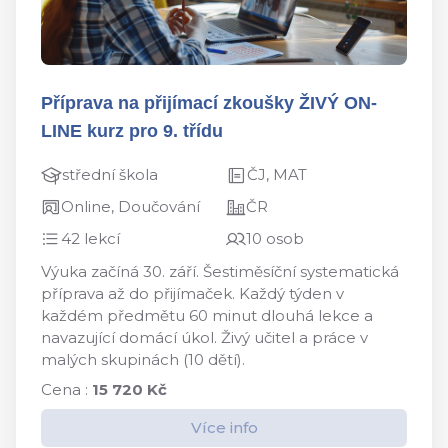
Příprava na přijímací zkoušky ŽIVÝ ON-
LINE kurz pro 9. třídu
střední škola
ČJ, MAT
Online, Doučování
ČR
42 lekcí
10 osob
Výuka začíná 30. září. Šestiměsíční systematická
příprava až do přijímaček. Každý týden v
každém předmětu 60 minut dlouhá lekce a
navazující domácí úkol. Živý učitel a práce v
malých skupinách (10 dětí).
Cena :
15 720 Kč
Více info