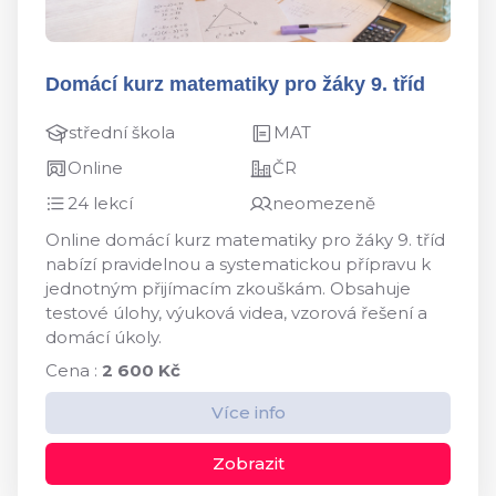
Domácí kurz matematiky pro žáky 9. tříd
střední škola
MAT
Online
ČR
24 lekcí
neomezeně
Online domácí kurz matematiky pro žáky 9. tříd
nabízí pravidelnou a systematickou přípravu k
jednotným přijímacím zkouškám. Obsahuje
testové úlohy, výuková videa, vzorová řešení a
domácí úkoly.
Cena :
2 600 Kč
Více info
Zobrazit