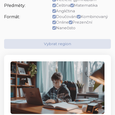
Čeština
Matematika
Předměty:
Angličtina
Doučování
Kombinovaný
Formát:
Online
Prezenční
Nanečisto
Vybrat region