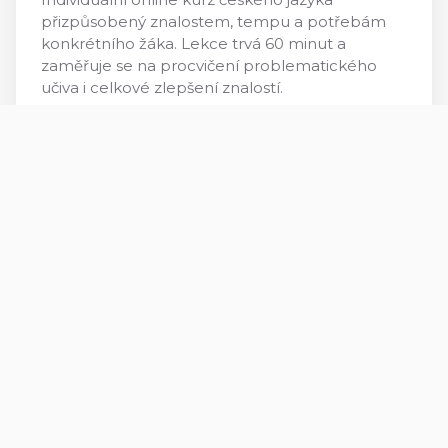
přizpůsobený znalostem, tempu a potřebám
konkrétního žáka. Lekce trvá 60 minut a
zaměřuje se na procvičení problematického
učiva i celkové zlepšení znalostí.
Cena :
400 Kč
Více info
Zobrazit