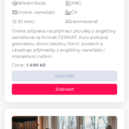
střední škola
ANG
Online, nanečisto
ČR
30 lekcí
neomezeně
Online příprava na přijímací zkoušky z angličtiny
zaměřená na formát CERMAT. Kurz pokrývá
gramatiku, slovní zásobu, čtení i poslech a
obsahuje přijímačky z angličtiny nanečisto i
interaktivní cvičení.
Cena :
1 490 Kč
Více info
Zobrazit